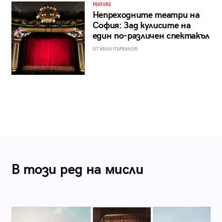
FEATURE
Непреходните театри на
София: Зад кулисите на
един по-различен спектакъл
ОТ ИВАН ПЪРВАНОВ
В този ред на мисли