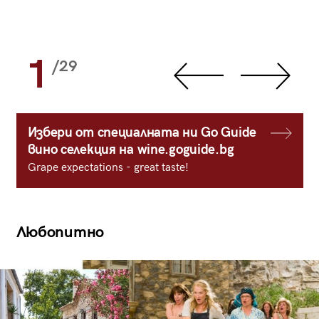
1
/29
Избери от специалната ни Go Guide
вино селекция на wine.goguide.bg
Grape expectations - great taste!
Любопитно