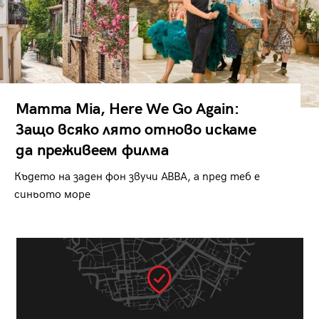
Mamma Mia, Here We Go Again:
Защо всяко лято отново искаме
да преживеем филма
Където на заден фон звучи ABBA, а пред теб е
синьото море