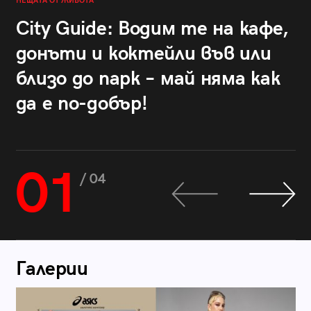
НЕЩАТА ОТ ЖИВОТА
City Guide: Водим те на кафе,
донъти и коктейли във или
близо до парк – май няма как
да е по-добър!
01
/ 04
Галерии