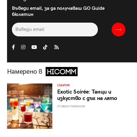
Въведи email, за да получаваш GO Guide
бюлетин
Намерено в
СЪБИТИЯ
Exotic Soirée: Танци и
изкуство с дъх на лято
ОТ ИВАН ПЪРВАНОВ