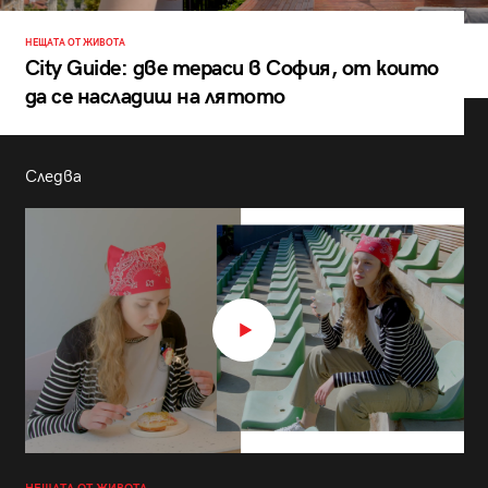
НЕЩАТА ОТ ЖИВОТА
City Guide: две тераси в София, от които
да се насладиш на лятото
Следва