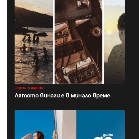
НЕЩАТА ОТ ЖИВОТА
Лятото винаги е в минало време