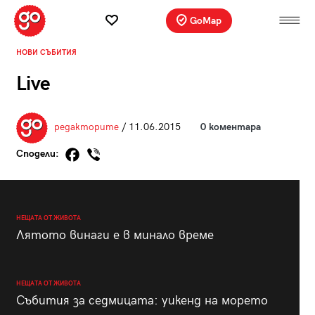
GoMap
НОВИ СЪБИТИЯ
Live
редакторите
/ 11.06.2015
0 коментара
Сподели:
НЕЩАТА ОТ ЖИВОТА
Лятото винаги е в минало време
НЕЩАТА ОТ ЖИВОТА
Събития за седмицата: уикенд на морето