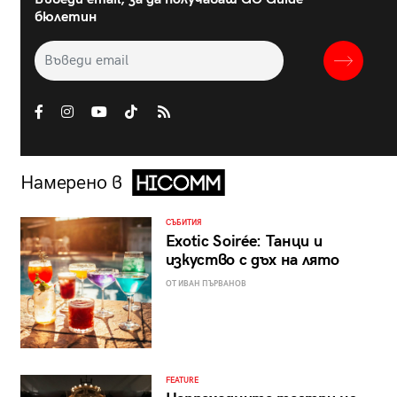
бюлетин
Намерено в
СЪБИТИЯ
Exotic Soirée: Танци и
изкуство с дъх на лято
ОТ ИВАН ПЪРВАНОВ
FEATURE