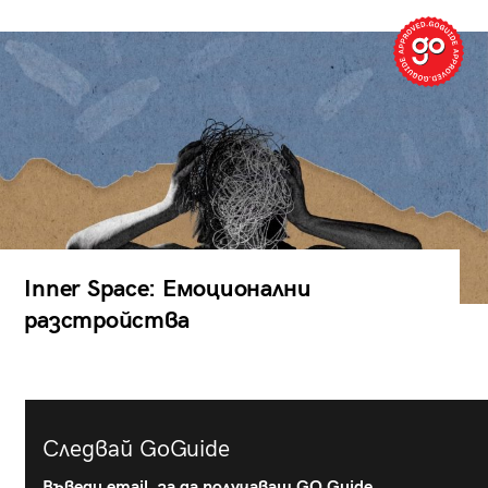
Inner Space: Емоционални
разстройства
Следвай GoGuide
Въведи email, за да получаваш GO Guide