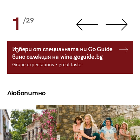
1
/29
Избери от специалната ни Go Guide
вино селекция на wine.goguide.bg
Grape expectations - great taste!
Любопитно