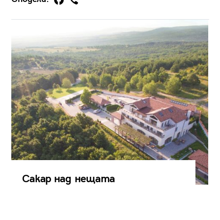
Сакар над нещата