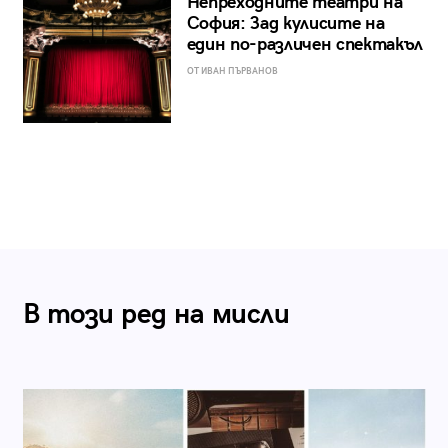
Непреходните театри на
София: Зад кулисите на
един по-различен спектакъл
ОТ ИВАН ПЪРВАНОВ
В този ред на мисли