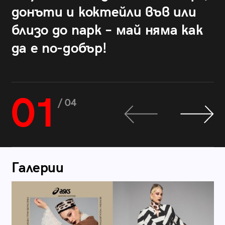
донъти и коктейли във или
близо до парк – май няма как
да е по-добър!
01
/ 04
Галерии