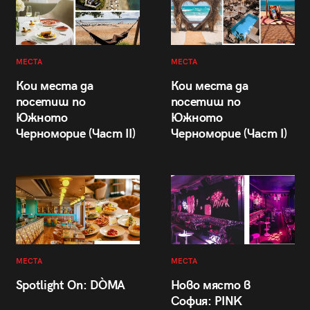
МЕСТА
МЕСТА
Кои места да
Кои места да
посетиш по
посетиш по
Южното
Южното
Черноморие (Част II)
Черноморие (Част I)
МЕСТА
МЕСТА
Spotlight On: DÒMA
Ново място в
София: PINK