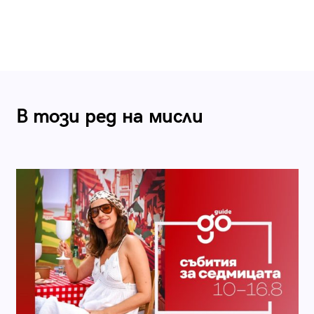
В този ред на мисли