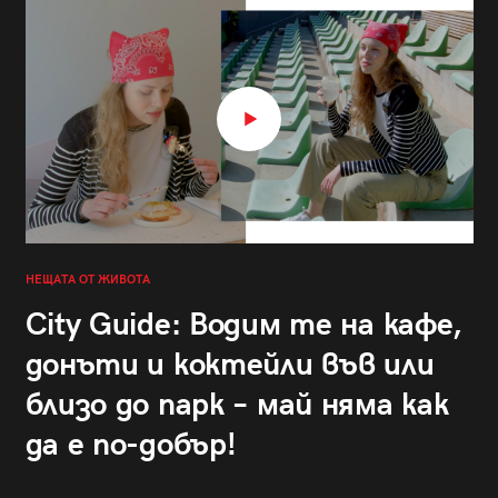
НЕЩАТА ОТ ЖИВОТА
City Guide: Водим те на кафе,
донъти и коктейли във или
близо до парк – май няма как
да е по-добър!