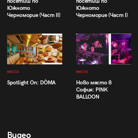
посетиш по
посетиш по
Южното
Южното
Черноморие (Част II)
Черноморие (Част I)
МЕСТА
МЕСТА
Spotlight On: DÒMA
Ново място в
София: PINK
BALLOON
Видео