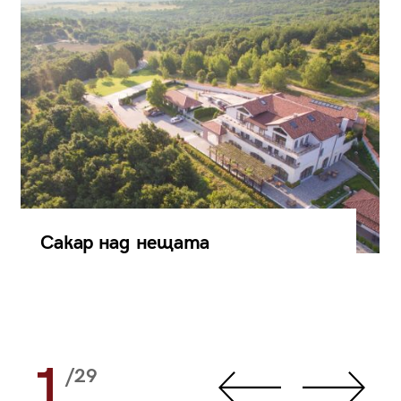
Сакар над нещата
1
/29