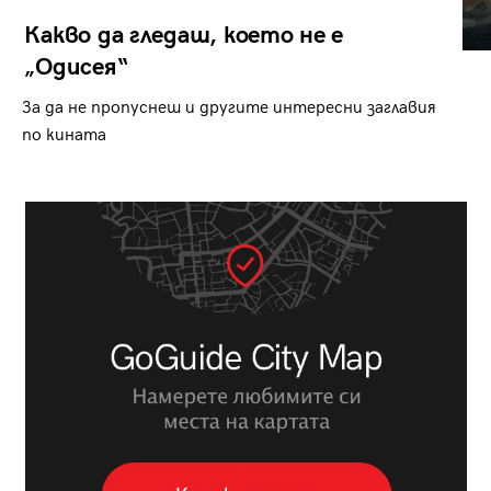
Какво да гледаш, което не е
„Одисея“
За да не пропуснеш и другите интересни заглавия
по кината