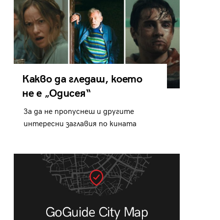
Какво да гледаш, което
не е „Одисея“
За да не пропуснеш и другите
интересни заглавия по кината