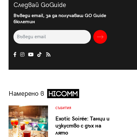
Следвай GoGuide
Въведи email, за да получаваш GO Guide
бюлетин
Намерено в
СЪБИТИЯ
Exotic Soirée: Танци и
изкуство с дъх на
лято