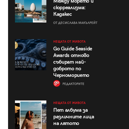
Между морето и
сюрреализма:
Кадакес
ОТ ДЕСИСЛАВА МАКЪЛРЕЙТ
НЕЩАТА ОТ ЖИВОТА
Go Guide Seaside
Awards отново
събират най-
доброто по
Черноморието
РЕДАКТОРИТЕ
НЕЩАТА ОТ ЖИВОТА
Пет албума за
различните лица
на лятото