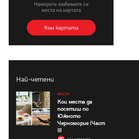
Най-четени
МЕСТА
Кои места да
посетиш по
Южното
Черноморие (Част
II)