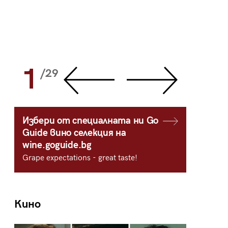
1
2
/29
/
Избери от специалната ни Go
Guide вино селекция на
wine.goguide.bg
Grape expectations - great taste!
Кино