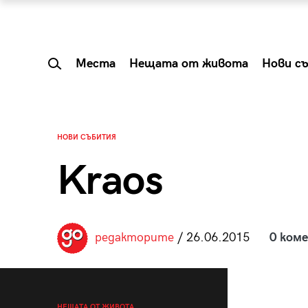
Места
Нещата от живота
Нови с
НОВИ СЪБИТИЯ
Kraos
редакторите
/ 26.06.2015
0 ком
 Shareable:
Summer Prelude: ка
лги вечери и
започва лятото в 
НЕЩАТА ОТ ЖИВОТА