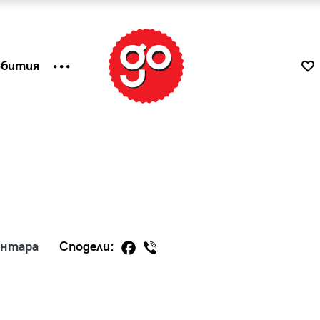
ъбития
ентара
Сподели:
к
Tender is the Wine – Какво
чаша
се пие на Лазурния бряг