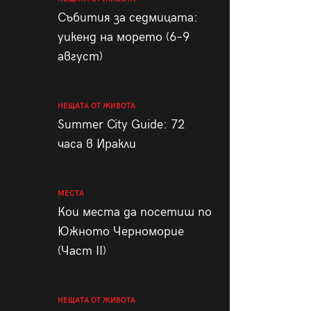
пания
Събития за седмицата:
уикенд на морето (6–9
август)
28
/29
НЕЩАТА ОТ ЖИВОТА
Summer City Guide: 72
часа в Иракли
МЕСТА
Кои места да посетиш по
Южното Черноморие
(Част II)
НЕЩАТА ОТ ЖИВОТА