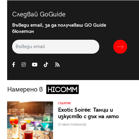
Следвай GoGuide
Въведи email, за да получаваш GO Guide
бюлетин
Намерено в
СЪБИТИЯ
Exotic Soirée: Танци и
изкуство с дъх на лято
ОТ ИВАН ПЪРВАНОВ