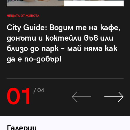
НЕЩАТА ОТ ЖИВОТА
City Guide: Водим те на кафе,
донъти и коктейли във или
близо до парк – май няма как
да е по-добър!
01
/ 04
Галерии