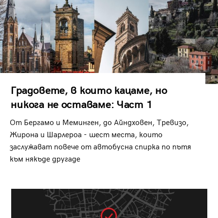
Градовете, в които кацаме, но
никога не оставаме: Част 1
От Бергамо и Меминген, до Айндховен, Тревизо,
Жирона и Шарлероа - шест места, които
заслужават повече от автобусна спирка по пътя
към някъде другаде