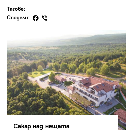
Тагове:
Сподели:
Сакар над нещата