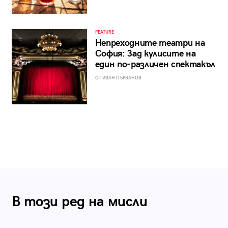
FEATURE
Непреходните театри на
София: Зад кулисите на
един по-различен спектакъл
ОТ ИВАН ПЪРВАНОВ
В този ред на мисли