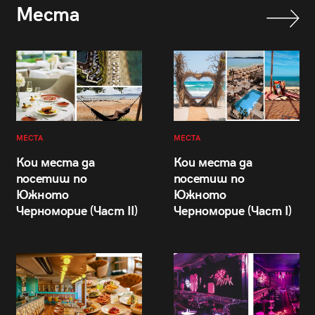
Места
МЕСТА
МЕСТА
Кои места да
Кои места да
посетиш по
посетиш по
Южното
Южното
Черноморие (Част II)
Черноморие (Част I)