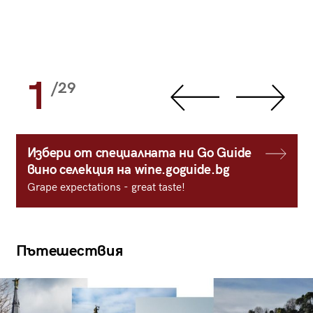
1
/29
Избери от специалната ни Go Guide
вино селекция на wine.goguide.bg
Grape expectations - great taste!
Пътешествия