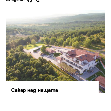
Сакар над нещата