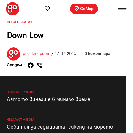
GoMap
НОВИ СЪБИТИЯ
Down Low
редакторите
/ 17.07.2015
0 коментара
Сподели:
НЕЩАТА ОТ ЖИВОТА
Лятото винаги е в минало време
НЕЩАТА ОТ ЖИВОТА
Събития за седмицата: уикенд на морето