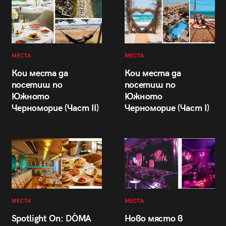
МЕСТА
МЕСТА
Кои места да
Кои места да
посетиш по
посетиш по
Южното
Южното
Черноморие (Част II)
Черноморие (Част I)
МЕСТА
МЕСТА
Spotlight On: DÒMA
Ново място в