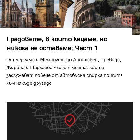
Градовете, в които кацаме, но
никога не оставаме: Част 1
От Бергамо и Меминген, до Айндховен, Тревизо,
Жирона и Шарлероа - шест места, които
заслужават повече от автобусна спирка по пътя
към някъде другаде