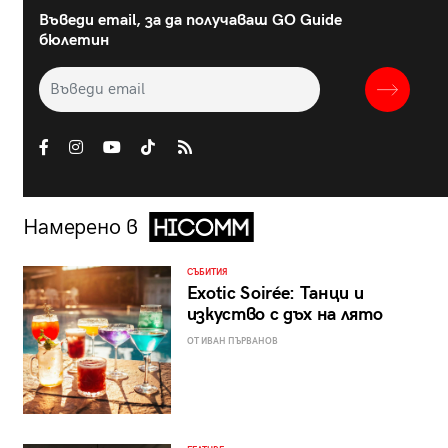
Въведи email, за да получаваш GO Guide
бюлетин
Намерено в
СЪБИТИЯ
Exotic Soirée: Танци и
изкуство с дъх на лято
ОТ ИВАН ПЪРВАНОВ