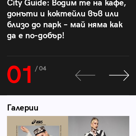
City Guide: Водим те на кафе,
донъти и коктейли във или
близо до парк – май няма как
да е по-добър!
01
/ 04
Галерии