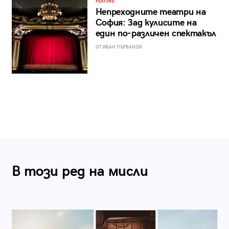
FEATURE
Непреходните театри на
София: Зад кулисите на
един по-различен спектакъл
ОТ ИВАН ПЪРВАНОВ
В този ред на мисли