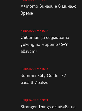
пания
Лятото винаги е в минало
време
НЕЩАТА ОТ ЖИВОТА
28
/29
Събития за седмицата:
уикенд на морето (6–9
август)
НЕЩАТА ОТ ЖИВОТА
Summer City Guide: 72
часа в Иракли
НЕЩАТА ОТ ЖИВОТА
Stranger Things оживява на