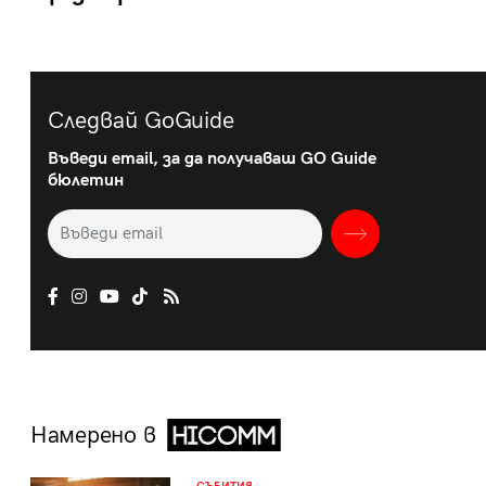
Следвай GoGuide
Въведи email, за да получаваш GO Guide
бюлетин
Намерено в