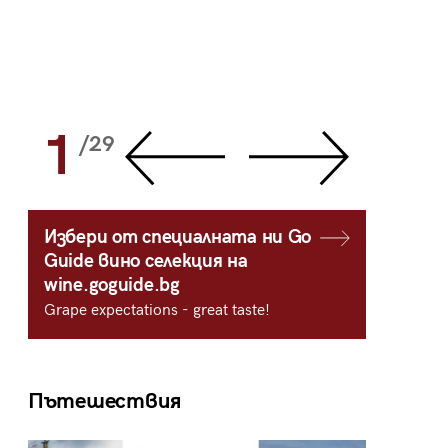
1
2
/29
/
Избери от специалната ни Go
Guide вино селекция на
wine.goguide.bg
Grape expectations - great taste!
Пътешествия