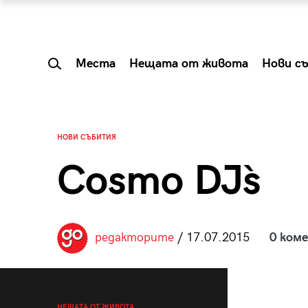
Места
Нещата от живота
Нови с
НОВИ СЪБИТИЯ
Cosmo DJ`s
редакторите
/ 17.07.2015
0 ком
 Shareable:
Summer Prelude: ка
лги вечери и
започва лятото в 
НЕЩАТА ОТ ЖИВОТА