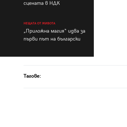
сцената в НДК
НЕЩАТА ОТ ЖИВОТА
„Приложна магия“ идва за
първи път на български
Тагове: