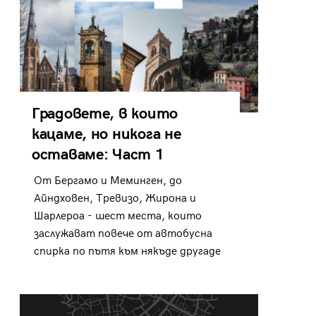
Градовете, в които
кацаме, но никога не
оставаме: Част 1
От Бергамо и Меминген, до
Айндховен, Тревизо, Жирона и
Шарлероа - шест места, които
заслужават повече от автобусна
спирка по пътя към някъде другаде