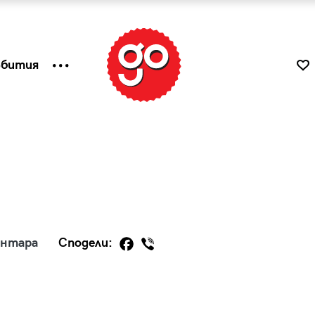
ъбития
ентара
Сподели:
к
Tender is the Wine – Какво
чаша
се пие на Лазурния бряг