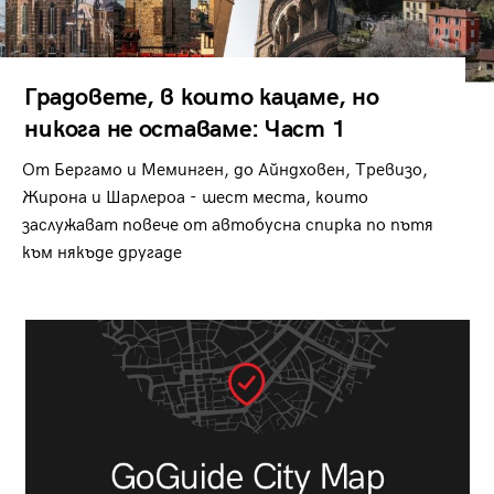
Градовете, в които кацаме, но
никога не оставаме: Част 1
От Бергамо и Меминген, до Айндховен, Тревизо,
Жирона и Шарлероа - шест места, които
заслужават повече от автобусна спирка по пътя
към някъде другаде