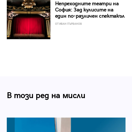
Непреходните театри на
София: Зад кулисите на
един по-различен спектакъл
ОТ ИВАН ПЪРВАНОВ
В този ред на мисли