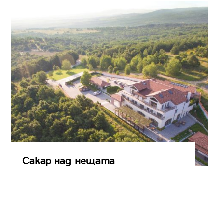
Сакар над нещата