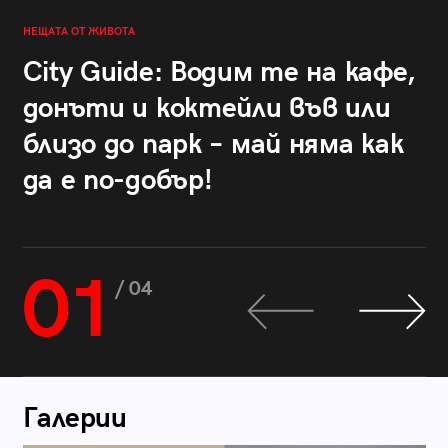
НЕЩАТА ОТ ЖИВОТА
City Guide: Водим те на кафе,
донъти и коктейли във или
близо до парк – май няма как
да е по-добър!
01
/ 04
Галерии