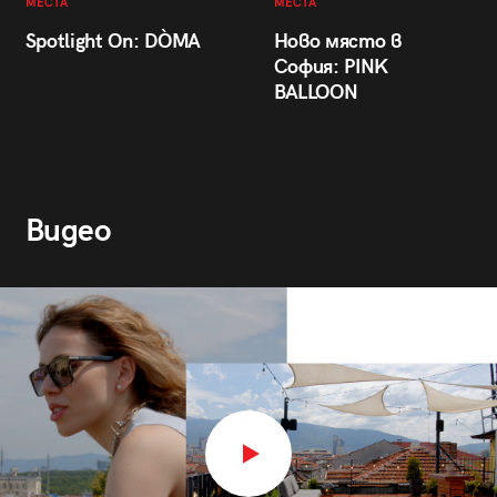
МЕСТА
МЕСТА
Spotlight On: DÒMA
Ново място в
София: PINK
BALLOON
Видео