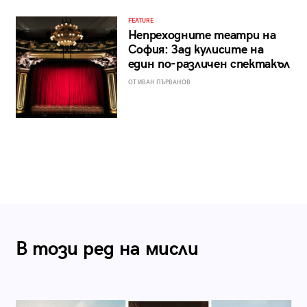
FEATURE
Непреходните театри на
София: Зад кулисите на
един по-различен спектакъл
ОТ ИВАН ПЪРВАНОВ
В този ред на мисли