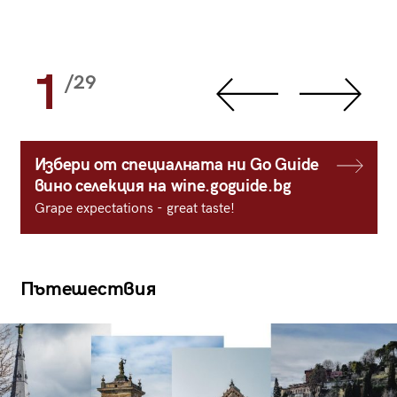
1
/29
Избери от специалната ни Go Guide
вино селекция на wine.goguide.bg
Grape expectations - great taste!
Пътешествия