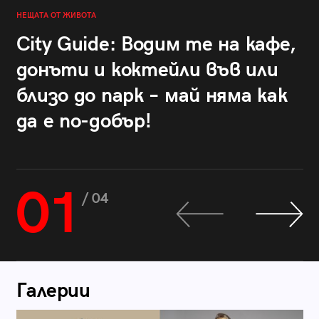
НЕЩАТА ОТ ЖИВОТА
City Guide: Водим те на кафе,
донъти и коктейли във или
близо до парк – май няма как
да е по-добър!
01
/ 04
Галерии