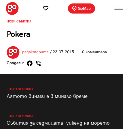
GoMap
НОВИ СЪБИТИЯ
Pokera
редакторите
/ 23.07.2015
0 коментара
Сподели:
НЕЩАТА ОТ ЖИВОТА
Лятото винаги е в минало време
НЕЩАТА ОТ ЖИВОТА
Събития за седмицата: уикенд на морето