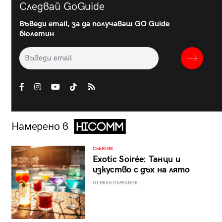
Следвай GoGuide
Въведи email, за да получаваш GO Guide
бюлетин
Намерено в
СЪБИТИЯ
Exotic Soirée: Танци и
изкуство с дъх на лято
ОТ ИВАН ПЪРВАНОВ