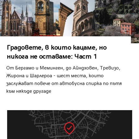
Градовете, в които кацаме, но
никога не оставаме: Част 1
От Бергамо и Меминген, до Айндховен, Тревизо,
Жирона и Шарлероа - шест места, които
заслужават повече от автобусна спирка по пътя
към някъде другаде