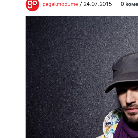
редакторите
/ 24.07.2015
0 ком
пания
28
/29