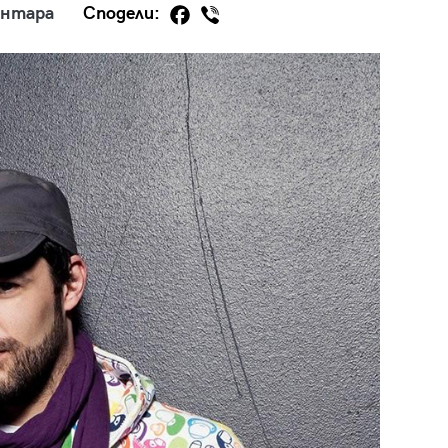
ентара
Сподели:
29
/29