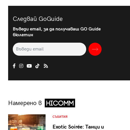
Следвай GoGuide
Въведи email, за да получаваш GO Guide
бюлетин
Намерено в
СЪБИТИЯ
Exotic Soirée: Танци и