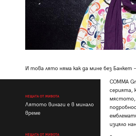
И това лято няма как да мине без Банкет –
COMMA Gr
серията, 
НЕЩАТА ОТ ЖИВОТА
мястото, 
Лятото винаги е в минало
подробнос
време
емблемати
изцяло на
НЕЩАТА ОТ ЖИВОТА