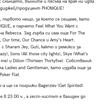
с слънцето, вълните и пясъка на крак ни идва
 диджей/продуцент PHONIQUE!
, първото нещо, за което се сещаме, като
IQUE, е парчето Feel What You Want с
на Rebecca. Зад гърба си има още For The
, Our time, Our Chance и Amy’s Heart.
с Sharam Jey, Guti, както и ремикси за
azy), Sono (All those city lights), Skye (What’s
 me) и Dillon (Thirteen Thirtyfive). Собственик
ла Ladies and Gentleman, като издава още за
Poker Flat.
-a ще се погрижи Bagerziev (Get Spirited).
е в 23:00 ч., а гест-листът е валиден до