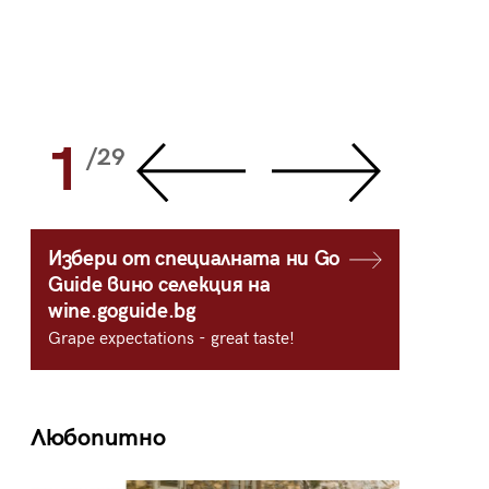
1
2
/29
/
Избери от специалната ни Go
Guide вино селекция на
wine.goguide.bg
Grape expectations - great taste!
Любопитно