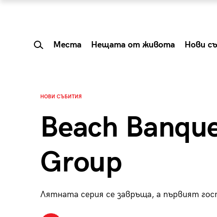
Места
Нещата от живота
Нови с
НОВИ СЪБИТИЯ
Beach Banqu
Group
Лятната серия се завръща, а първият гос
 Shareable:
Summer Prelude: ка
лги вечери и
започва лятото в 