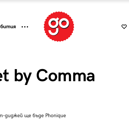
ъбития
et by Comma
т-диджей ще бъде Phonique
к
Tender is the Wine – Какво
чаша
се пие на Лазурния бряг