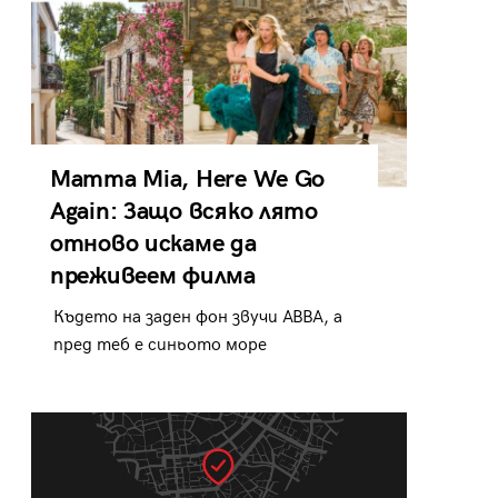
Mamma Mia, Here We Go
Again: Защо всяко лято
отново искаме да
преживеем филма
Където на заден фон звучи ABBA, а
пред теб е синьото море