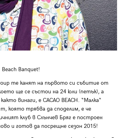
 Beach Banquet!
oup те канят на първото си събитие от
което ще се състои на 24 юли (петък), а
както винаги, е CACAO BEACH. “Малка“
т, която трябва да споделим, е че
чният клуб в Слънчев Бряг е построен
ново и готов да посрещне сезон 2015!