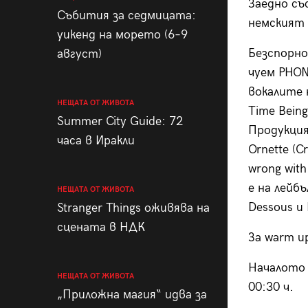
Заедно съ
Събития за седмицата:
немският
уикенд на морето (6–9
Безспорно
август)
чуем PHON
вокалите 
НЕЩАТА ОТ ЖИВОТА
Time Being
Summer City Guide: 72
Продукция 
часа в Иракли
Ornette (Cr
wrong with
е на лейбъ
НЕЩАТА ОТ ЖИВОТА
Dessous и 
Stranger Things оживява на
сцената в НДК
За warm up
Началото 
НЕЩАТА ОТ ЖИВОТА
00:30 ч.
„Приложна магия“ идва за