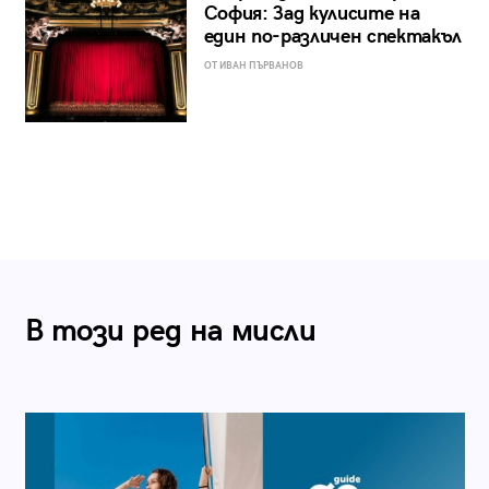
София: Зад кулисите на
един по-различен спектакъл
ОТ ИВАН ПЪРВАНОВ
В този ред на мисли