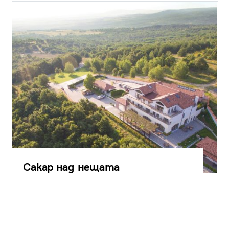
Сакар над нещата