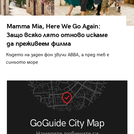
Mamma Mia, Here We Go Again:
Защо всяко лято отново искаме
да преживеем филма
Където на заден фон звучи ABBA, а пред теб е
синьото море