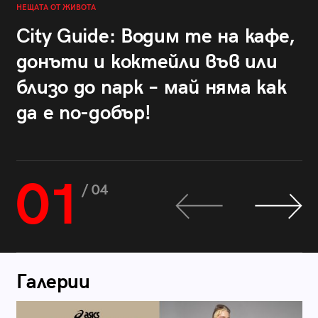
НЕЩАТА ОТ ЖИВОТА
City Guide: Водим те на кафе,
донъти и коктейли във или
близо до парк – май няма как
да е по-добър!
01
/ 04
Галерии