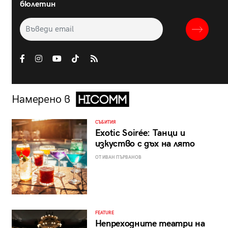
бюлетин
Намерено в
СЪБИТИЯ
Exotic Soirée: Танци и
изкуство с дъх на лято
ОТ ИВАН ПЪРВАНОВ
FEATURE
Непреходните театри на