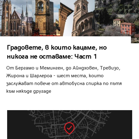
Градовете, в които кацаме, но
никога не оставаме: Част 1
От Бергамо и Меминген, до Айндховен, Тревизо,
Жирона и Шарлероа - шест места, които
заслужават повече от автобусна спирка по пътя
към някъде другаде