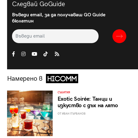
Следвай GoGuide
Въведи email, за да получаваш GO Guide
бюлетин
Намерено в
СЪБИТИЯ
Exotic Soirée: Танци и
изкуство с дъх на лято
ОТ ИВАН ПЪРВАНОВ