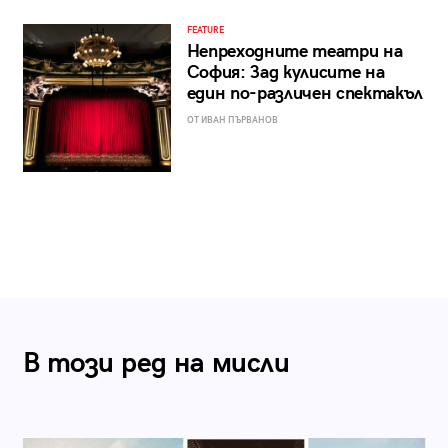
FEATURE
Непреходните театри на
София: Зад кулисите на
един по-различен спектакъл
ОТ ИВАН ПЪРВАНОВ
В този ред на мисли