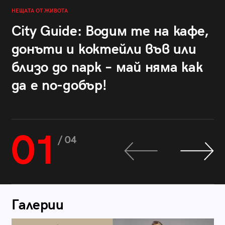
НЕЩАТА ОТ ЖИВОТА
City Guide: Водим те на кафе,
донъти и коктейли във или
близо до парк – май няма как
да е по-добър!
01
/ 04
Галерии