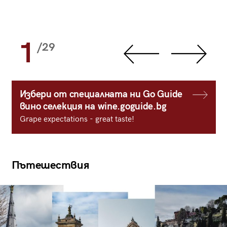
1
/29
Избери от специалната ни Go Guide
вино селекция на wine.goguide.bg
Grape expectations - great taste!
Пътешествия