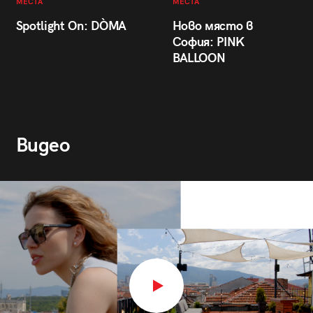
МЕСТА
МЕСТА
Spotlight On: DÒMA
Ново място в
София: PINK
BALLOON
Видео