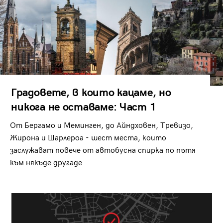
Градовете, в които кацаме, но
никога не оставаме: Част 1
От Бергамо и Меминген, до Айндховен, Тревизо,
Жирона и Шарлероа - шест места, които
заслужават повече от автобусна спирка по пътя
към някъде другаде