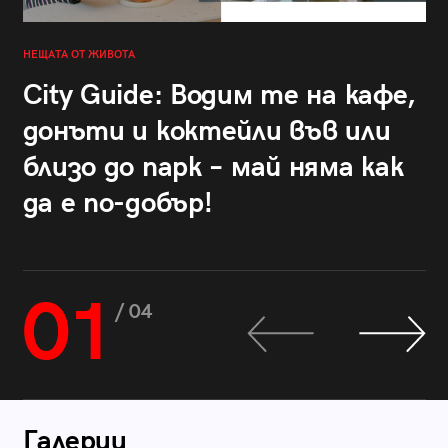
НЕЩАТА ОТ ЖИВОТА
City Guide: Водим те на кафе,
донъти и коктейли във или
близо до парк – май няма как
да е по-добър!
01
/ 04
Галерии