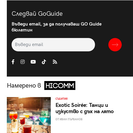
Следвай GoGuide
Въведи email, за да получаваш GO Guide
бюлетин
Намерено в
СЪБИТИЯ
Exotic Soirée: Танци и
изкуство с дъх на лято
ОТ ИВАН ПЪРВАНОВ