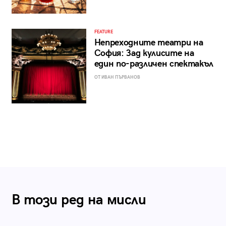
FEATURE
Непреходните театри на
София: Зад кулисите на
един по-различен спектакъл
ОТ ИВАН ПЪРВАНОВ
В този ред на мисли