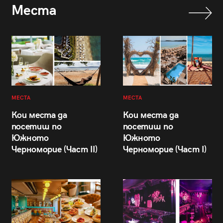
Места
МЕСТА
МЕСТА
Кои места да
Кои места да
посетиш по
посетиш по
Южното
Южното
Черноморие (Част II)
Черноморие (Част I)