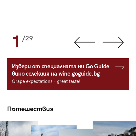
1
/29
Избери от специалната ни Go Guide
вино селекция на wine.goguide.bg
Grape expectations - great taste!
Пътешествия