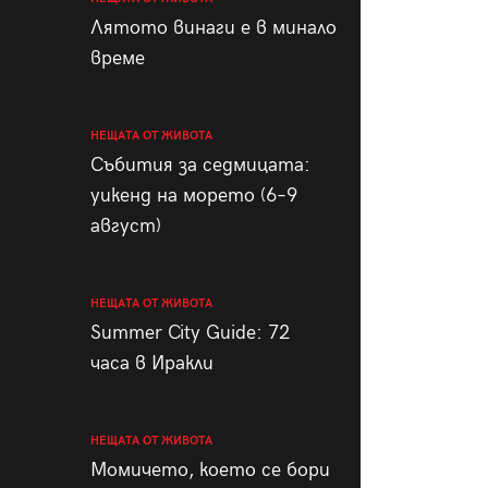
пания
Лятото винаги е в минало
време
НЕЩАТА ОТ ЖИВОТА
28
/29
Събития за седмицата:
уикенд на морето (6–9
август)
НЕЩАТА ОТ ЖИВОТА
Summer City Guide: 72
часа в Иракли
НЕЩАТА ОТ ЖИВОТА
Момичето, което се бори