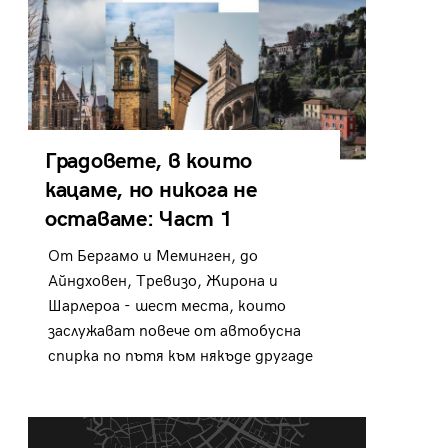
Градовете, в които
кацаме, но никога не
оставаме: Част 1
От Бергамо и Меминген, до
Айндховен, Тревизо, Жирона и
Шарлероа - шест места, които
заслужават повече от автобусна
спирка по пътя към някъде другаде