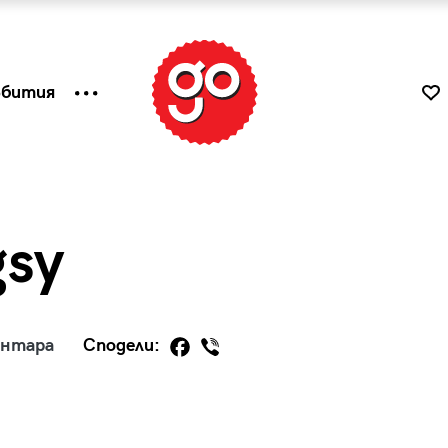
ъбития
gsy
ентара
Сподели:
к
Tender is the Wine – Какво
чаша
се пие на Лазурния бряг