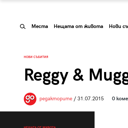
Места
Нещата от живота
Нови с
НОВИ СЪБИТИЯ
Reggy & Mug
редакторите
/ 31.07.2015
0 ком
 Shareable:
Summer Prelude: ка
лги вечери и
започва лятото в 
НЕЩАТА ОТ ЖИВОТА