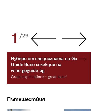
1
2
/29
/
Избери от специалната ни Go
Guide вино селекция на
wine.goguide.bg
Grape expectations - great taste!
Пътешествия