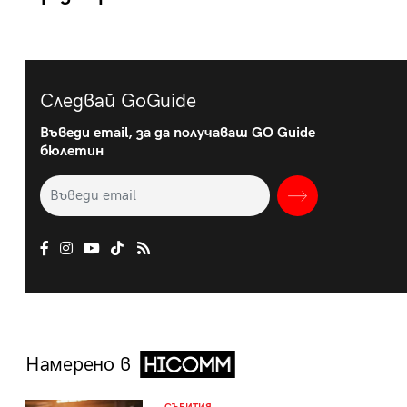
Следвай GoGuide
Въведи email, за да получаваш GO Guide
бюлетин
Намерено в