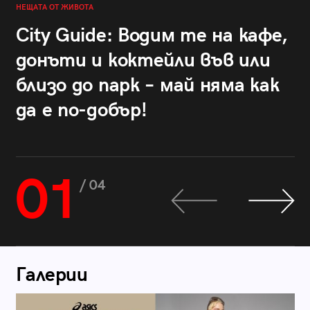
НЕЩАТА ОТ ЖИВОТА
City Guide: Водим те на кафе,
донъти и коктейли във или
близо до парк – май няма как
да е по-добър!
01
/ 04
Галерии