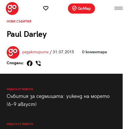
GoMap
НОВИ СЪБИТИЯ
Paul Darley
редакторите
/ 31.07.2015
0 коментара
Сподели:
НЕЩАТА ОТ ЖИВОТА
Събития за седмицата: уикенд на морето
(6–9 август)
НЕЩАТА ОТ ЖИВОТА