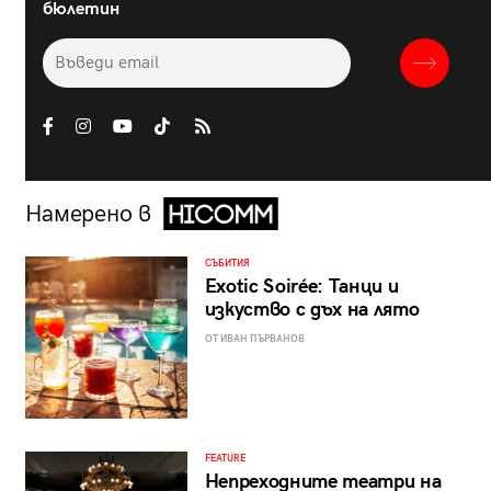
бюлетин
Намерено в
СЪБИТИЯ
Exotic Soirée: Танци и
изкуство с дъх на лято
ОТ ИВАН ПЪРВАНОВ
FEATURE
Непреходните театри на