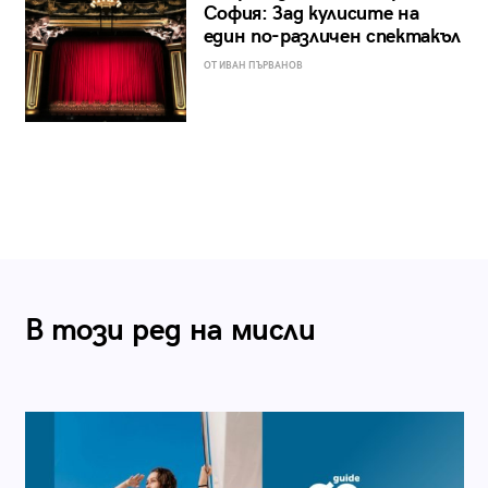
София: Зад кулисите на
един по-различен спектакъл
ОТ ИВАН ПЪРВАНОВ
В този ред на мисли