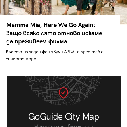
Mamma Mia, Here We Go Again:
Защо всяко лято отново искаме
да преживеем филма
Където на заден фон звучи ABBA, а пред теб е
синьото море