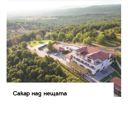
Сакар над нещата