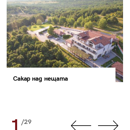
Сакар над нещата
1
/29