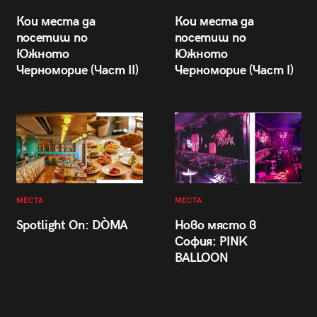
Кои места да
Кои места да
посетиш по
посетиш по
Южното
Южното
Черноморие (Част II)
Черноморие (Част I)
МЕСТА
МЕСТА
Spotlight On: DÒMA
Ново място в
София: PINK
BALLOON