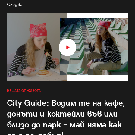
Следва
НЕЩАТА ОТ ЖИВОТА
City Guide: Водим те на кафе,
донъти и коктейли във или
близо до парк – май няма как