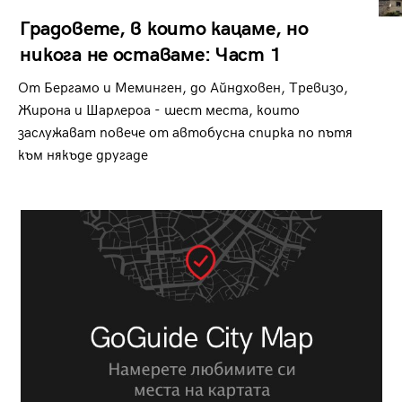
Градовете, в които кацаме, но
никога не оставаме: Част 1
От Бергамо и Меминген, до Айндховен, Тревизо,
Жирона и Шарлероа - шест места, които
заслужават повече от автобусна спирка по пътя
към някъде другаде