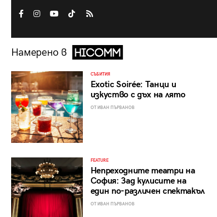
Намерено в
СЪБИТИЯ
Exotic Soirée: Танци и
изкуство с дъх на лято
ОТ ИВАН ПЪРВАНОВ
FEATURE
Непреходните театри на
София: Зад кулисите на
един по-различен спектакъл
ОТ ИВАН ПЪРВАНОВ