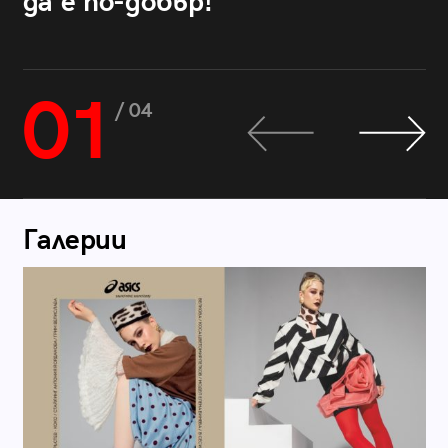
да е по-добър!
01
/ 04
Галерии