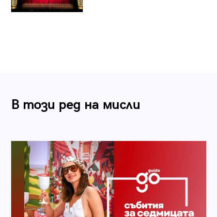
В този ред на мисли