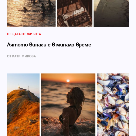
НЕЩАТА ОТ ЖИВОТА
Лятото винаги е в минало време
ОТ КАТИ МИКОВА