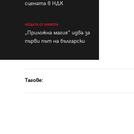
сцената в НДК
НЕЩАТА ОТ ЖИВОТА
„Приложна магия“ идва за
първи път на български
Тагове: