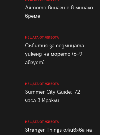
пания
Лятото винаги е в минало
време
НЕЩАТА ОТ ЖИВОТА
28
/29
Събития за седмицата:
уикенд на морето (6–9
август)
НЕЩАТА ОТ ЖИВОТА
Summer City Guide: 72
часа в Иракли
НЕЩАТА ОТ ЖИВОТА
Stranger Things оживява на