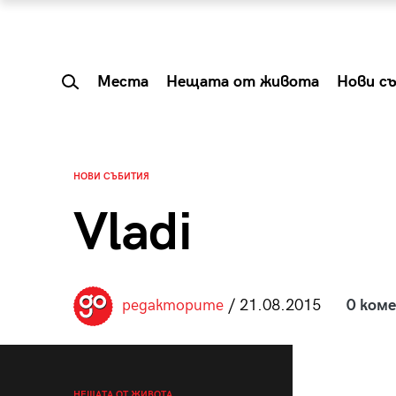
Места
Нещата от живота
Нови с
НОВИ СЪБИТИЯ
Vladi
редакторите
/ 21.08.2015
0 ком
 Shareable:
Summer Prelude: ка
лги вечери и
започва лятото в 
НЕЩАТА ОТ ЖИВОТА