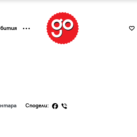
ъбития
ентара
Сподели:
к
Tender is the Wine – Какво
чаша
се пие на Лазурния бряг