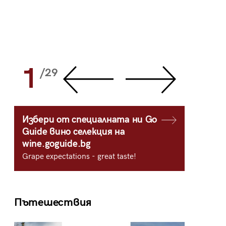
1
2
/29
/
Избери от специалната ни Go
Guide вино селекция на
wine.goguide.bg
Grape expectations - great taste!
Пътешествия