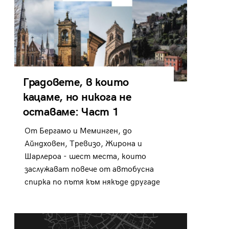
Градовете, в които
кацаме, но никога не
оставаме: Част 1
От Бергамо и Меминген, до
Айндховен, Тревизо, Жирона и
Шарлероа - шест места, които
заслужават повече от автобусна
спирка по пътя към някъде другаде