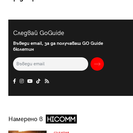
Следвай GoGuide
Въведи email, за да получаваш GO Guide
бюлетин
Намерено в