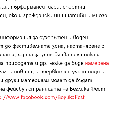
ци, пърформанси, игри, спортни
и, еко и граждански инициативи и много
информация за сухопътен и воден
 до фестивалната зона, настаняване в
оната, харта за устойчива политика и
на природата и др. може да бъде
намерена
уални новини, интервюта с участници и
и други материали могат да бъдат
на фейсбук страницата на Беглика Фест
s://www.facebook.com/BeglikaFest