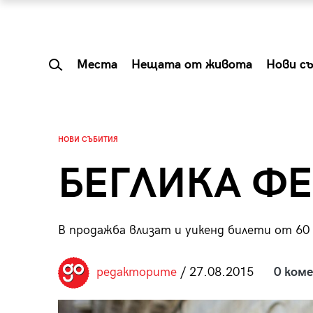
Места
Нещата от живота
Нови с
НОВИ СЪБИТИЯ
БЕГЛИКА ФЕ
В продажба влизат и уикенд билети от 60 
редакторите
/ 27.08.2015
0 ком
 Shareable:
Summer Prelude: ка
лги вечери и
започва лятото в 