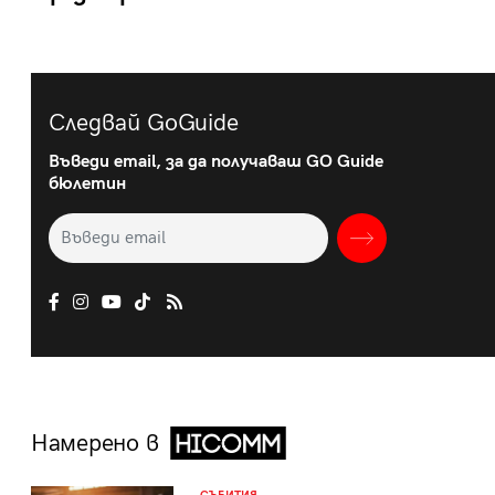
Следвай GoGuide
Въведи email, за да получаваш GO Guide
бюлетин
Намерено в