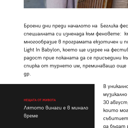
Броени дни преди началото на Беглика фе
специалната си изненада към феновете: 
многообразие в програмата екзотичен и 
Light In Babylon, което ще изгрее на фес
радост прие поканата да се присъедини к
спирка от турнето им, преминаващо още п
др.
В уникалн
музикалн
НЕЩАТА ОТ ЖИВОТА
30 август
Лятото винаги е в минало
които мог
време
събитиет
да бъдат 