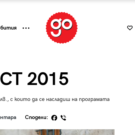
ъбития
СТ 2015
лв., с които да се насладиш на програмата
ентара
Сподели:
к
Tender is the Wine – Какво
чаша
се пие на Лазурния бряг