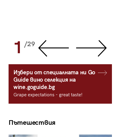
1
2
/29
/
Избери от специалната ни Go
Guide вино селекция на
wine.goguide.bg
Grape expectations - great taste!
Пътешествия