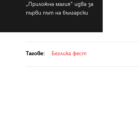
„Приложна магия“ идва за
първи път на български
Тагове:
Беглика фест