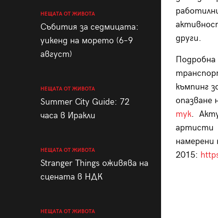
работилни
НЕЩАТА ОТ ЖИВОТА
активност
Събития за седмицата:
други.
уикенд на морето (6–9
август)
Подробна 
транспорт
къмпинг з
НЕЩАТА ОТ ЖИВОТА
опазване 
Summer City Guide: 72
тук
. Акт
часа в Иракли
артисти 
намерени 
НЕЩАТА ОТ ЖИВОТА
2015:
http
Stranger Things оживява на
сцената в НДК
НЕЩАТА ОТ ЖИВОТА