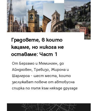
Градовете, в които
кацаме, но никога не
оставаме: Част 1
От Бергамо и Меминген, до
Айндховен, Тревизо, Жирона и
Шарлероа - шест места, които
заслужават повече от автобусна
спирка по пътя към някъде другаде