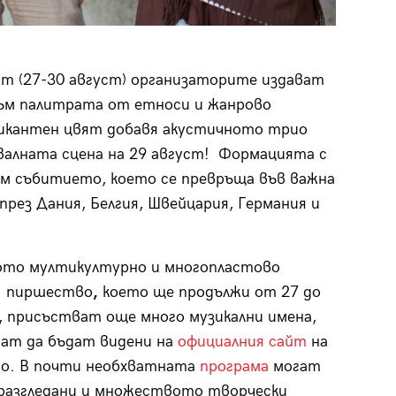
ст (27-30 август) организаторите издават
към палитрата от етноси и жанрово
пикантен цвят добавя акустичното трио
тивалната сцена на 29 август! Формацията с
ъм събитието, което се превръща във важна
рез Дания, Белгия, Швейцария, Германия и
ото мултикултурно и многопластово
о пиршество
,
което ще продължи от 27 до
, присъстват още много музикални имена,
ат да бъдат видени на
официалния сайт
на
о. В почти необхватната
програма
могат
разгледани и множеството творчески