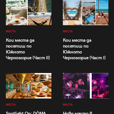
МЕСТА
МЕСТА
Кои места да
Кои места да
посетиш по
посетиш по
Южното
Южното
Черноморие (Част II)
Черноморие (Част I)
МЕСТА
МЕСТА
Spotlight On: DÒMA
Ново място в