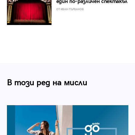
един по-различен спектакъл
ОТ ИВАН ПЪРВАНОВ
В този ред на мисли