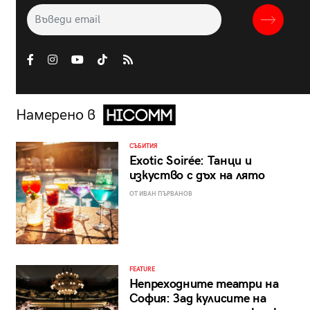
Намерено в
СЪБИТИЯ
Exotic Soirée: Танци и
изкуство с дъх на лято
ОТ ИВАН ПЪРВАНОВ
FEATURE
Непреходните театри на
София: Зад кулисите на