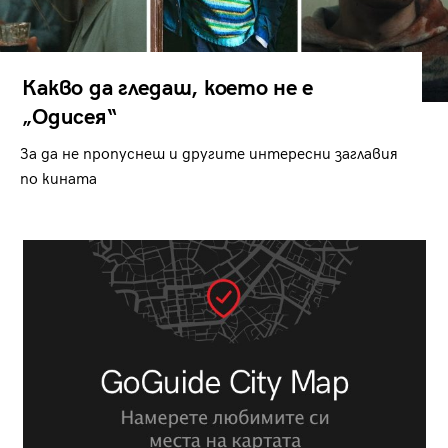
Какво да гледаш, което не е
„Одисея“
За да не пропуснеш и другите интересни заглавия
по кината