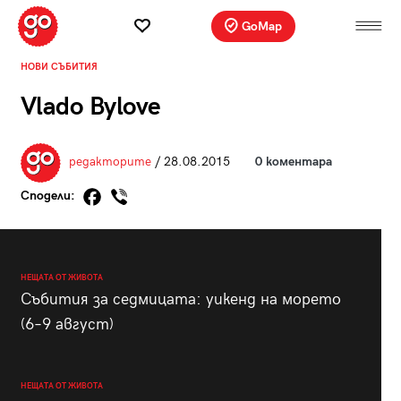
GoMap
НОВИ СЪБИТИЯ
Vlado Bylove
редакторите
/ 28.08.2015
0 коментара
Сподели:
НЕЩАТА ОТ ЖИВОТА
Събития за седмицата: уикенд на морето
(6–9 август)
НЕЩАТА ОТ ЖИВОТА