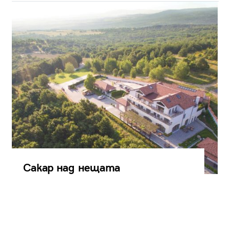
Сакар над нещата