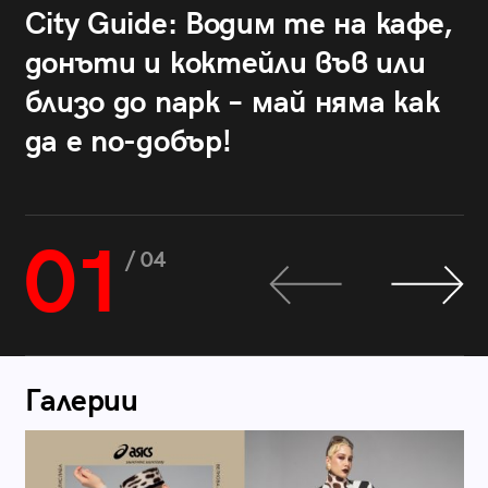
City Guide: Водим те на кафе,
донъти и коктейли във или
близо до парк – май няма как
да е по-добър!
01
/ 04
Галерии