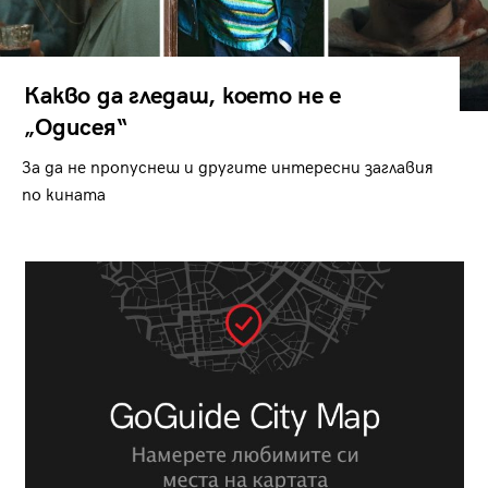
Какво да гледаш, което не е
„Одисея“
За да не пропуснеш и другите интересни заглавия
по кината