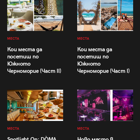
МЕСТА
МЕСТА
Кои места да
Кои места да
посетиш по
посетиш по
Южното
Южното
Черноморие (Част II)
Черноморие (Част I)
МЕСТА
МЕСТА
Spotlight On: DÒMA
Ново място в