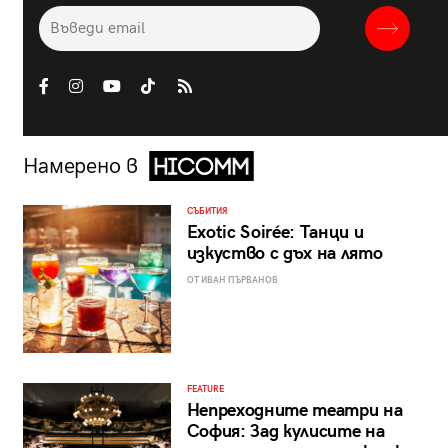
Намерено в
СЪБИТИЯ
Exotic Soirée: Танци и
изкуство с дъх на лято
ОТ ИВАН ПЪРВАНОВ
FEATURE
Непреходните театри на
София: Зад кулисите на