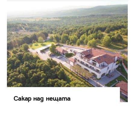
Сакар над нещата