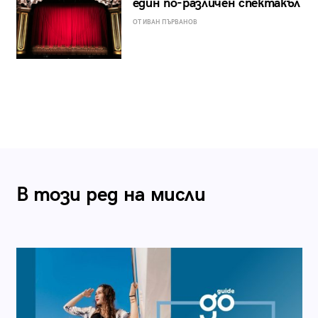
един по-различен спектакъл
ОТ ИВАН ПЪРВАНОВ
В този ред на мисли