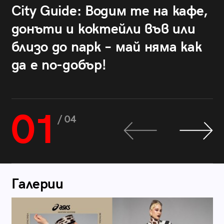
City Guide: Водим те на кафе,
донъти и коктейли във или
близо до парк – май няма как
да е по-добър!
01
/ 04
Галерии