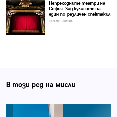
Непреходните театри на
София: Зад кулисите на
един по-различен спектакъл
ОТ ИВАН ПЪРВАНОВ
В този ред на мисли