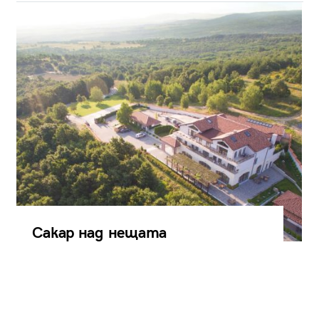
Сакар над нещата