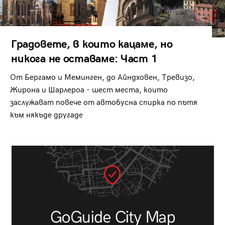
Градовете, в които кацаме, но
никога не оставаме: Част 1
От Бергамо и Меминген, до Айндховен, Тревизо,
Жирона и Шарлероа - шест места, които
заслужават повече от автобусна спирка по пътя
към някъде другаде