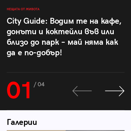
НЕЩАТА ОТ ЖИВОТА
City Guide: Водим те на кафе,
донъти и коктейли във или
близо до парк – май няма как
да е по-добър!
01
/ 04
Галерии