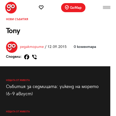
GoMap
НОВИ СЪБИТИЯ
Tony
редакторите
/ 12.09.2015
0 коментара
Сподели:
НЕЩАТА ОТ ЖИВОТА
Събития за седмицата: уикенд на морето
(6–9 август)
НЕЩАТА ОТ ЖИВОТА