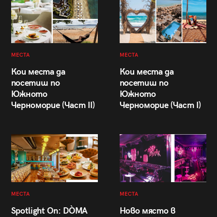
МЕСТА
МЕСТА
Кои места да
Кои места да
посетиш по
посетиш по
Южното
Южното
Черноморие (Част II)
Черноморие (Част I)
МЕСТА
МЕСТА
Spotlight On: DÒMA
Ново място в