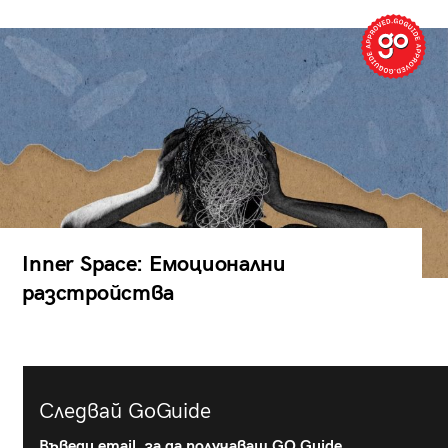
Inner Space: Емоционални
разстройства
Следвай GoGuide
Въведи email, за да получаваш GO Guide