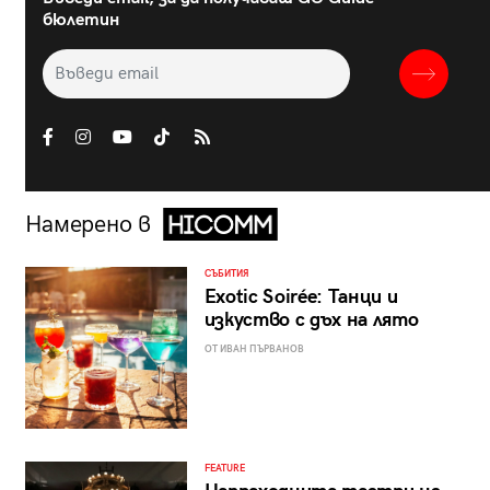
бюлетин
Намерено в
СЪБИТИЯ
Exotic Soirée: Танци и
изкуство с дъх на лято
ОТ ИВАН ПЪРВАНОВ
FEATURE