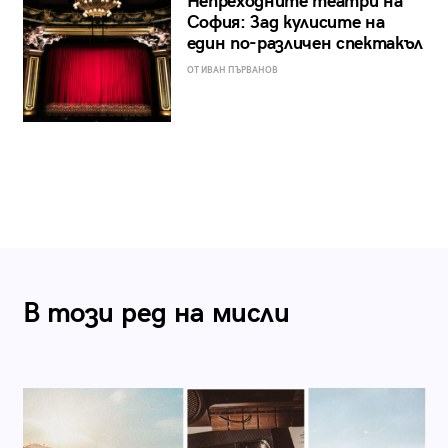
Непреходните театри на
София: Зад кулисите на
един по-различен спектакъл
ОТ ИВАН ПЪРВАНОВ
В този ред на мисли