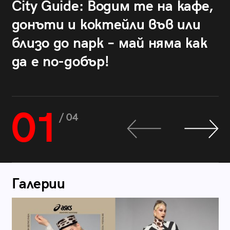
City Guide: Водим те на кафе,
донъти и коктейли във или
близо до парк – май няма как
да е по-добър!
01
/ 04
Галерии