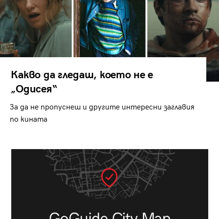
Какво да гледаш, което не е
„Одисея“
За да не пропуснеш и другите интересни заглавия
по кината