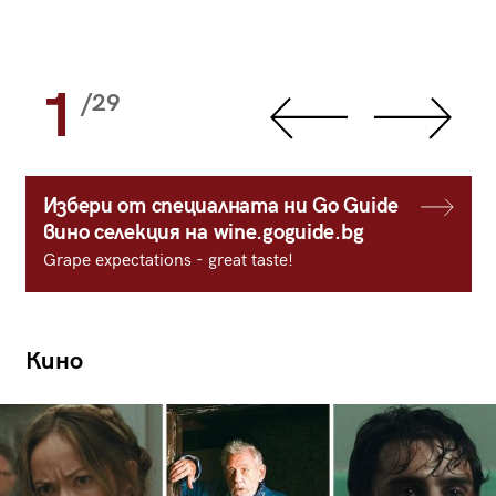
1
/29
Избери от специалната ни Go Guide
вино селекция на wine.goguide.bg
Grape expectations - great taste!
Кино