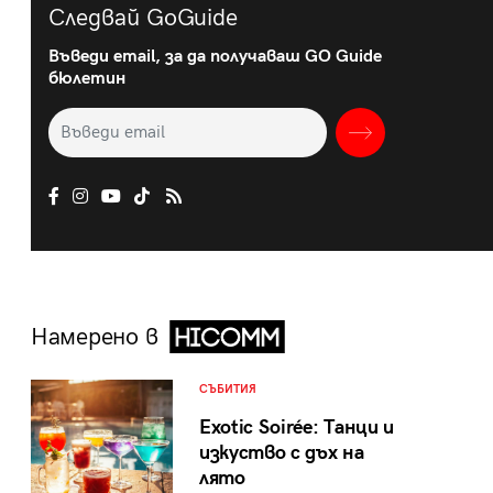
Следвай GoGuide
Въведи email, за да получаваш GO Guide
бюлетин
Намерено в
СЪБИТИЯ
Exotic Soirée: Танци и
изкуство с дъх на
лято