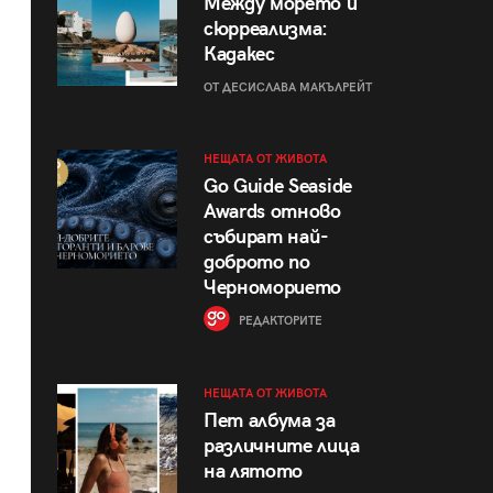
Между морето и
сюрреализма:
Кадакес
ОТ ДЕСИСЛАВА МАКЪЛРЕЙТ
НЕЩАТА ОТ ЖИВОТА
Go Guide Seaside
Awards отново
събират най-
доброто по
Черноморието
РЕДАКТОРИТЕ
НЕЩАТА ОТ ЖИВОТА
Пет албума за
различните лица
на лятото