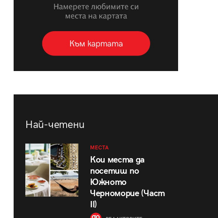
Най-четени
МЕСТА
Кои места да
посетиш по
Южното
Черноморие (Част
II)