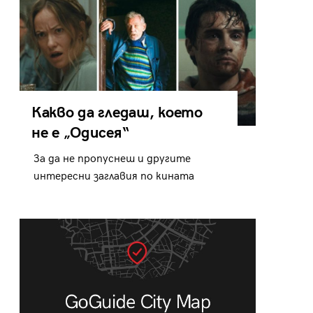
Какво да гледаш, което
не е „Одисея“
За да не пропуснеш и другите
интересни заглавия по кината