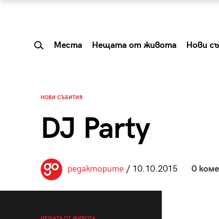
Места
Нещата от живота
Нови с
НОВИ СЪБИТИЯ
DJ Party
редакторите
/ 10.10.2015
0 ком
 Shareable:
Summer Prelude: ка
лги вечери и
започва лятото в 
НЕЩАТА ОТ ЖИВОТА