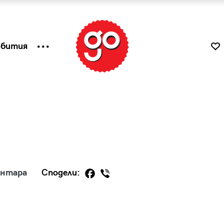
ъбития
ентара
Сподели:
к
Tender is the Wine – Какво
чаша
се пие на Лазурния бряг