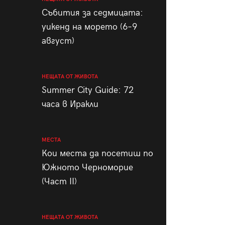
пания
Събития за седмицата:
уикенд на морето (6–9
август)
28
/29
НЕЩАТА ОТ ЖИВОТА
Summer City Guide: 72
часа в Иракли
МЕСТА
Кои места да посетиш по
Южното Черноморие
(Част II)
НЕЩАТА ОТ ЖИВОТА