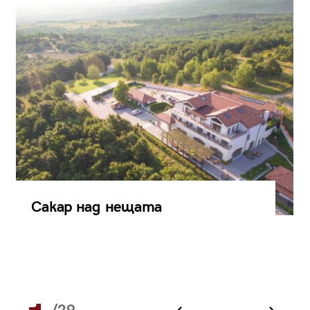
Сакар над нещата