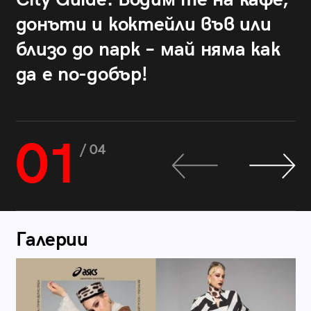
донъти и коктейли във или
близо до парк – май няма как
да е по-добър!
01
/ 04
Галерии