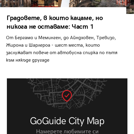
Градовете, в които кацаме, но
никога не оставаме: Част 1
От Бергамо и Меминген, до Айндховен, Тревизо,
Жирона и Шарлероа - шест места, които
заслужават повече от автобусна спирка по пътя
към някъде другаде