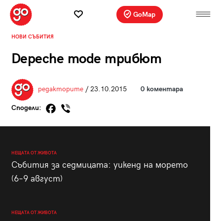
GoMap
НОВИ СЪБИТИЯ
Depeche mode трибют
редакторите
/ 23.10.2015
0 коментара
Сподели:
НЕЩАТА ОТ ЖИВОТА
Събития за седмицата: уикенд на морето
(6–9 август)
НЕЩАТА ОТ ЖИВОТА