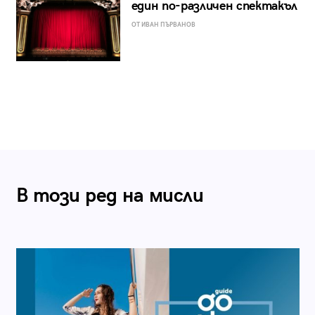
един по-различен спектакъл
ОТ ИВАН ПЪРВАНОВ
В този ред на мисли