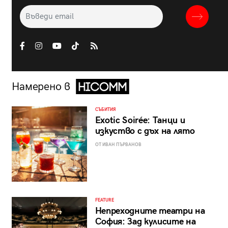
Намерено в
СЪБИТИЯ
Exotic Soirée: Танци и
изкуство с дъх на лято
ОТ ИВАН ПЪРВАНОВ
FEATURE
Непреходните театри на
София: Зад кулисите на