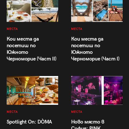
МЕСТА
МЕСТА
Кои места да
Кои места да
посетиш по
посетиш по
Южното
Южното
Черноморие (Част II)
Черноморие (Част I)
МЕСТА
МЕСТА
Spotlight On: DÒMA
Ново място в
София: PINK