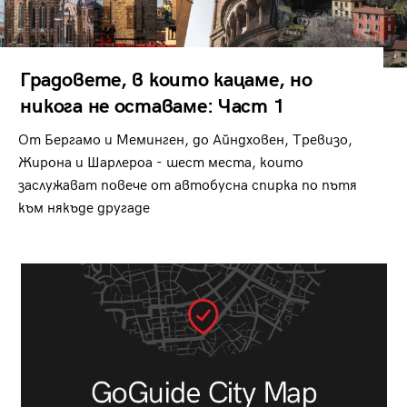
Градовете, в които кацаме, но
никога не оставаме: Част 1
От Бергамо и Меминген, до Айндховен, Тревизо,
Жирона и Шарлероа - шест места, които
заслужават повече от автобусна спирка по пътя
към някъде другаде