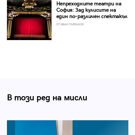
Непреходните театри на
София: Зад кулисите на
един по-различен спектакъл
ОТ ИВАН ПЪРВАНОВ
В този ред на мисли