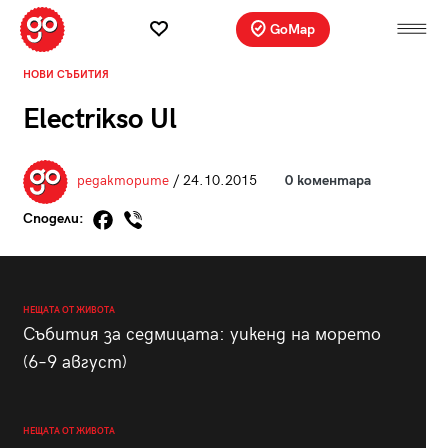
GoMap
НОВИ СЪБИТИЯ
Electrikso Ul
редакторите
/ 24.10.2015
0 коментара
Сподели:
НЕЩАТА ОТ ЖИВОТА
Събития за седмицата: уикенд на морето
(6–9 август)
НЕЩАТА ОТ ЖИВОТА