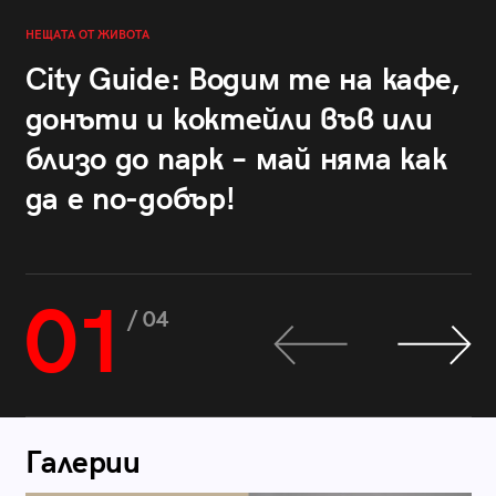
НЕЩАТА ОТ ЖИВОТА
City Guide: Водим те на кафе,
донъти и коктейли във или
близо до парк – май няма как
да е по-добър!
01
/ 04
Галерии