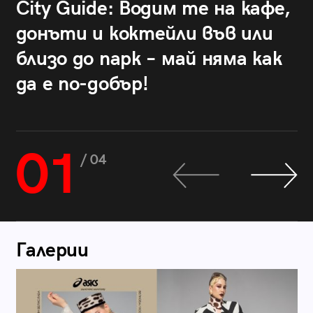
City Guide: Водим те на кафе,
донъти и коктейли във или
близо до парк – май няма как
да е по-добър!
01
/ 04
Галерии