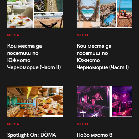
МЕСТА
МЕСТА
Кои места да
Кои места да
посетиш по
посетиш по
Южното
Южното
Черноморие (Част II)
Черноморие (Част I)
МЕСТА
МЕСТА
Spotlight On: DÒMA
Ново място в