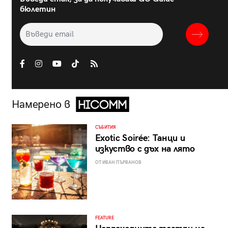
бюлетин
Намерено в
СЪБИТИЯ
Exotic Soirée: Танци и
изкуство с дъх на лято
ОТ ИВАН ПЪРВАНОВ
FEATURE