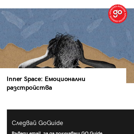
Inner Space: Емоционални
разстройства
Следвай GoGuide
Въведи email, за да получаваш GO Guide