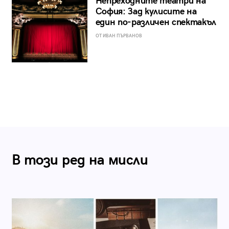
Непреходните театри на
София: Зад кулисите на
един по-различен спектакъл
ОТ ИВАН ПЪРВАНОВ
В този ред на мисли