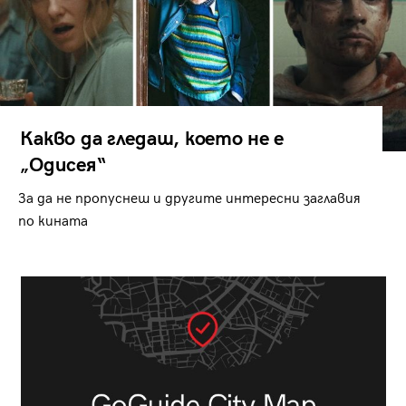
Какво да гледаш, което не е
„Одисея“
За да не пропуснеш и другите интересни заглавия
по кината