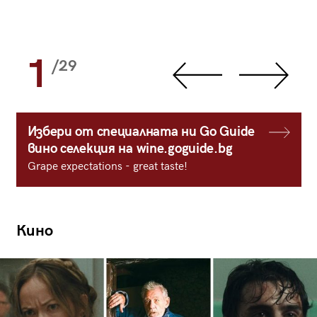
1
/29
Избери от специалната ни Go Guide
вино селекция на wine.goguide.bg
Grape expectations - great taste!
Кино