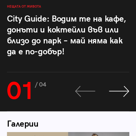
НЕЩАТА ОТ ЖИВОТА
City Guide: Водим те на кафе,
донъти и коктейли във или
близо до парк – май няма как
да е по-добър!
01
/ 04
Галерии