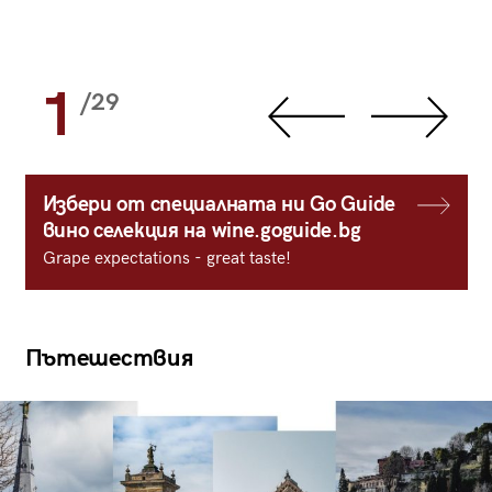
1
/29
Избери от специалната ни Go Guide
вино селекция на wine.goguide.bg
Grape expectations - great taste!
Пътешествия