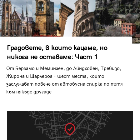
Градовете, в които кацаме, но
никога не оставаме: Част 1
От Бергамо и Меминген, до Айндховен, Тревизо,
Жирона и Шарлероа - шест места, които
заслужават повече от автобусна спирка по пътя
към някъде другаде