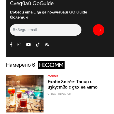
Следвай GoGuide
Въведи email, за да получаваш GO Guide
бюлетин
Намерено в
СЪБИТИЯ
Exotic Soirée: Танци и
изкуство с дъх на лято
ОТ ИВАН ПЪРВАНОВ