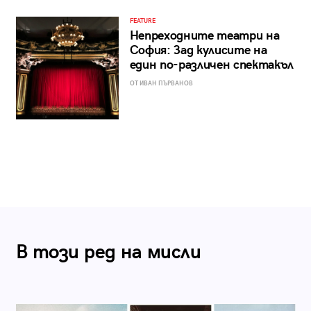
FEATURE
Непреходните театри на
София: Зад кулисите на
един по-различен спектакъл
ОТ ИВАН ПЪРВАНОВ
В този ред на мисли