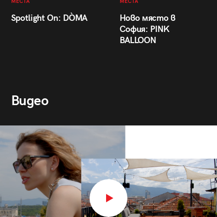
МЕСТА
МЕСТА
Spotlight On: DÒMA
Ново място в
София: PINK
BALLOON
Видео