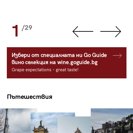
1
/29
Избери от специалната ни Go Guide
вино селекция на wine.goguide.bg
Grape expectations - great taste!
Пътешествия