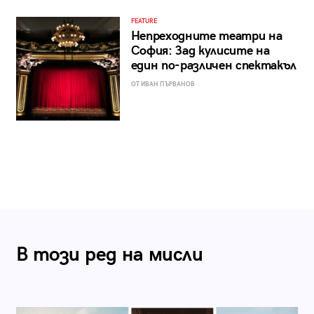
FEATURE
Непреходните театри на
София: Зад кулисите на
един по-различен спектакъл
ОТ ИВАН ПЪРВАНОВ
В този ред на мисли