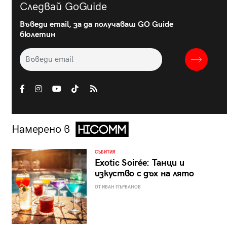
Следвай GoGuide
Въведи email, за да получаваш GO Guide
бюлетин
Намерено в
СЪБИТИЯ
Exotic Soirée: Танци и
изкуство с дъх на лято
ОТ ИВАН ПЪРВАНОВ