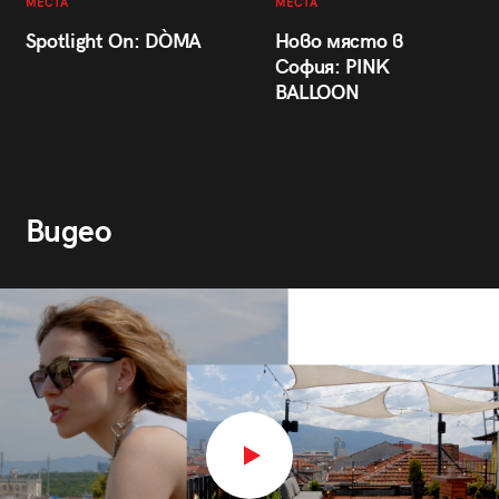
МЕСТА
МЕСТА
Spotlight On: DÒMA
Ново място в
София: PINK
BALLOON
Видео