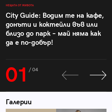
НЕЩАТА ОТ ЖИВОТА
City Guide: Водим те на кафе,
донъти и коктейли във или
близо до парк – май няма как
да е по-добър!
01
/ 04
Галерии