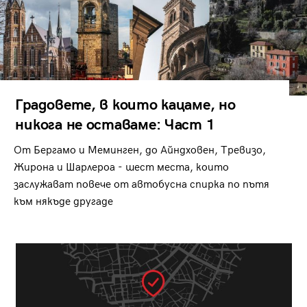
Градовете, в които кацаме, но
никога не оставаме: Част 1
От Бергамо и Меминген, до Айндховен, Тревизо,
Жирона и Шарлероа - шест места, които
заслужават повече от автобусна спирка по пътя
към някъде другаде