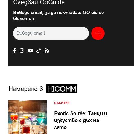
Следвай GoGuide
Въведи email, за да получаваш GO Guide
бюлетин
Намерено в
СЪБИТИЯ
Exotic Soirée: Танци и
изкуство с дъх на
лято