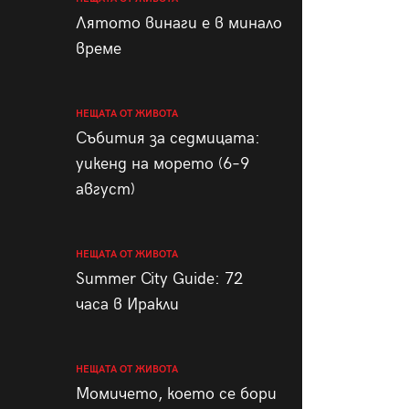
пания
Лятото винаги е в минало
време
НЕЩАТА ОТ ЖИВОТА
28
/29
Събития за седмицата:
уикенд на морето (6–9
август)
НЕЩАТА ОТ ЖИВОТА
Summer City Guide: 72
часа в Иракли
НЕЩАТА ОТ ЖИВОТА
Момичето, което се бори