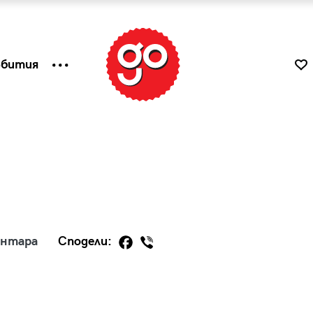
ъбития
ентара
Сподели:
к
Tender is the Wine – Какво
чаша
се пие на Лазурния бряг