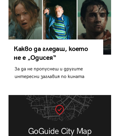
Какво да гледаш, което
не е „Одисея“
За да не пропуснеш и другите
интересни заглавия по кината