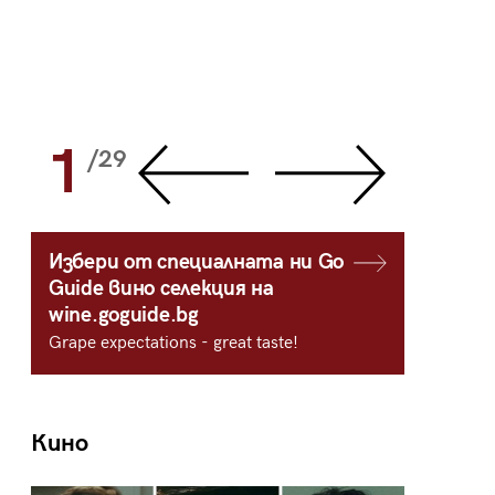
1
2
/29
/
Избери от специалната ни Go
Guide вино селекция на
wine.goguide.bg
Grape expectations - great taste!
Кино