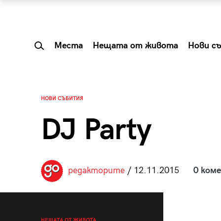
Места
Нещата от живота
Нови с
НОВИ СЪБИТИЯ
DJ Party
редакторите
/ 12.11.2015
0 ком
 Shareable:
Summer Prelude: ка
лги вечери и
започва лятото в 
НЕЩАТА ОТ ЖИВОТА