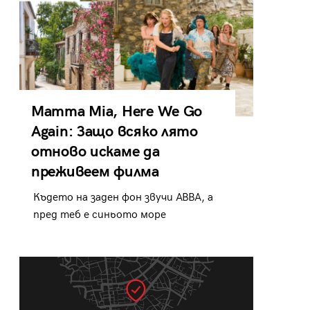
Mamma Mia, Here We Go
Again: Защо всяко лято
отново искаме да
преживеем филма
Където на заден фон звучи ABBA, а
пред теб е синьото море