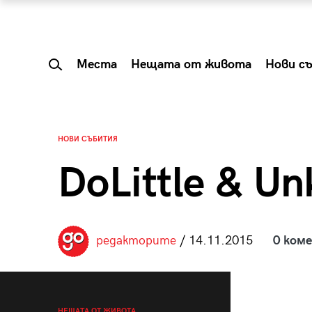
Места
Нещата от живота
Нови с
НОВИ СЪБИТИЯ
DoLittle & Unk
редакторите
/ 14.11.2015
0 ком
 Shareable:
Summer Prelude: ка
лги вечери и
започва лятото в 
НЕЩАТА ОТ ЖИВОТА