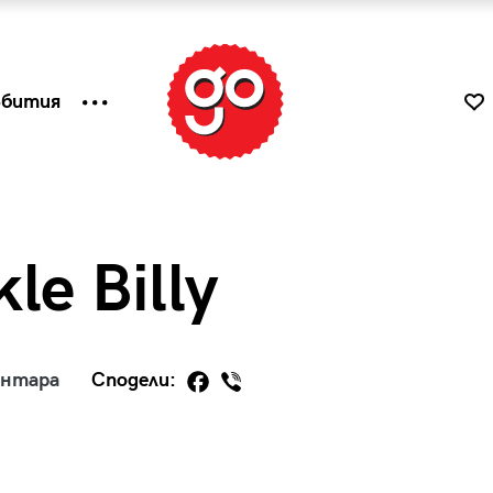
ъбития
le Billy
ентара
Сподели:
к
Tender is the Wine – Какво
чаша
се пие на Лазурния бряг