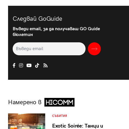
Следвай GoGuide
Въведи email, за да получаваш GO Guide
бюлетин
Намерено в
СЪБИТИЯ
Exotic Soirée: Танци и