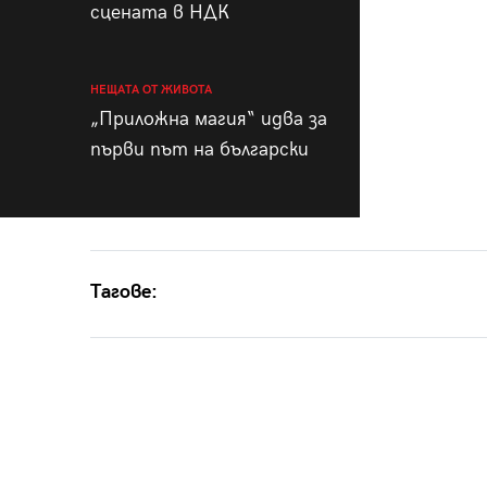
сцената в НДК
НЕЩАТА ОТ ЖИВОТА
„Приложна магия“ идва за
първи път на български
Тагове: