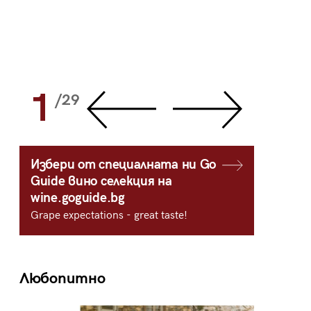
1
2
/29
/
Избери от специалната ни Go
Guide вино селекция на
wine.goguide.bg
Grape expectations - great taste!
Любопитно