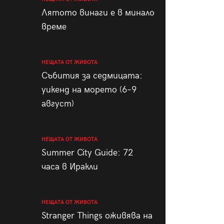
пания
Лятото винаги е в минало
време
НЕЩАТА ОТ ЖИВОТА
28
/29
Събития за седмицата:
уикенд на морето (6–9
август)
НЕЩАТА ОТ ЖИВОТА
Summer City Guide: 72
часа в Иракли
НЕЩАТА ОТ ЖИВОТА
Stranger Things оживява на