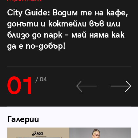
НЕЩАТА ОТ ЖИВОТА
City Guide: Водим те на кафе,
донъти и коктейли във или
близо до парк – май няма как
да е по-добър!
01
/ 04
Галерии