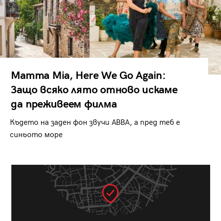
Mamma Mia, Here We Go Again:
Защо всяко лято отново искаме
да преживеем филма
Където на заден фон звучи ABBA, а пред теб е
синьото море