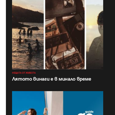
НЕЩАТА ОТ ЖИВОТА
Лятото винаги е в минало време