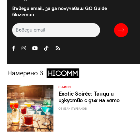
Въведи email, за да получаваш GO Guide
бюлетин
Намерено в
СЪБИТИЯ
Exotic Soirée: Танци и
изкуство с дъх на лято
ОТ ИВАН ПЪРВАНОВ