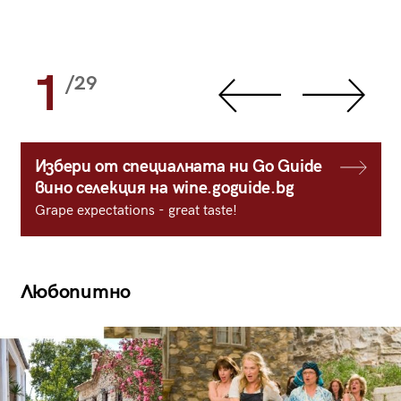
1
/29
Избери от специалната ни Go Guide
вино селекция на wine.goguide.bg
Grape expectations - great taste!
Любопитно