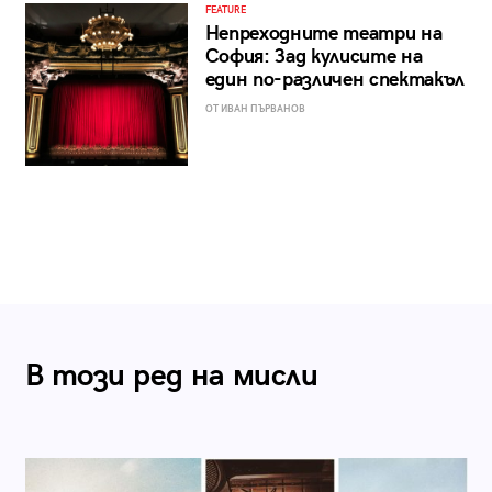
FEATURE
Непреходните театри на
София: Зад кулисите на
един по-различен спектакъл
ОТ ИВАН ПЪРВАНОВ
В този ред на мисли