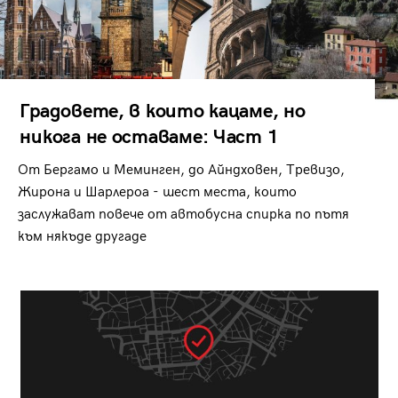
Градовете, в които кацаме, но
никога не оставаме: Част 1
От Бергамо и Меминген, до Айндховен, Тревизо,
Жирона и Шарлероа - шест места, които
заслужават повече от автобусна спирка по пътя
към някъде другаде