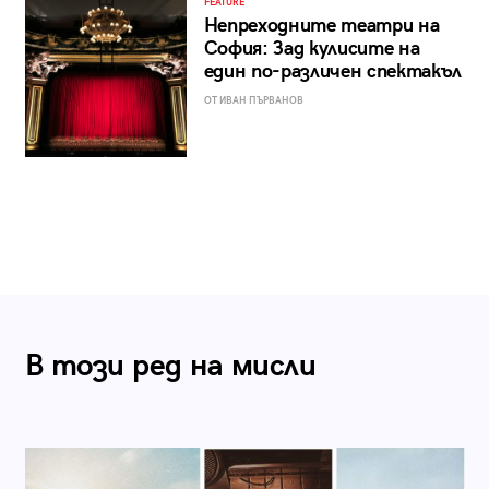
FEATURE
Непреходните театри на
София: Зад кулисите на
един по-различен спектакъл
ОТ ИВАН ПЪРВАНОВ
В този ред на мисли