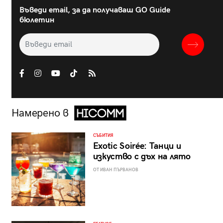
Въведи email, за да получаваш GO Guide
бюлетин
Намерено в
СЪБИТИЯ
Exotic Soirée: Танци и
изкуство с дъх на лято
ОТ ИВАН ПЪРВАНОВ