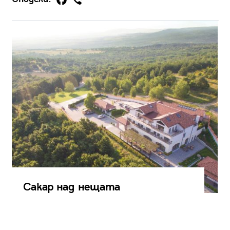
Сакар над нещата