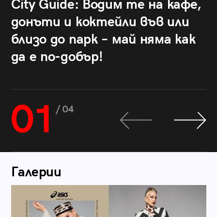
City Guide: Водим те на кафе,
донъти и коктейли във или
близо до парк – май няма как
да е по-добър!
01
/ 04
Галерии