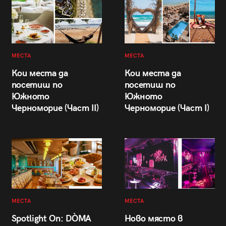
МЕСТА
МЕСТА
Кои места да
Кои места да
посетиш по
посетиш по
Южното
Южното
Черноморие (Част II)
Черноморие (Част I)
МЕСТА
МЕСТА
Spotlight On: DÒMA
Ново място в