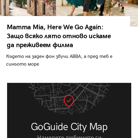
Mamma Mia, Here We Go Again:
Защо всяко лято отново искаме
да преживеем филма
Където на заден фон звучи ABBA, а пред теб е
синьото море