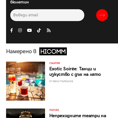
бюлетин
Намерено в
СЪБИТИЯ
Exotic Soirée: Танци и
изкуство с дъх на лято
ОТ ИВАН ПЪРВАНОВ
FEATURE
Непреходните театри на