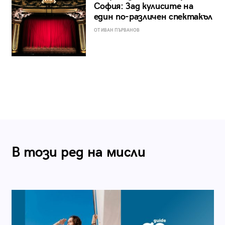
София: Зад кулисите на
един по-различен спектакъл
ОТ ИВАН ПЪРВАНОВ
В този ред на мисли