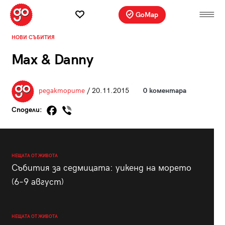
GoMap
НОВИ СЪБИТИЯ
Max & Danny
редакторите
/ 20.11.2015
0 коментара
Сподели:
НЕЩАТА ОТ ЖИВОТА
Събития за седмицата: уикенд на морето
(6–9 август)
НЕЩАТА ОТ ЖИВОТА