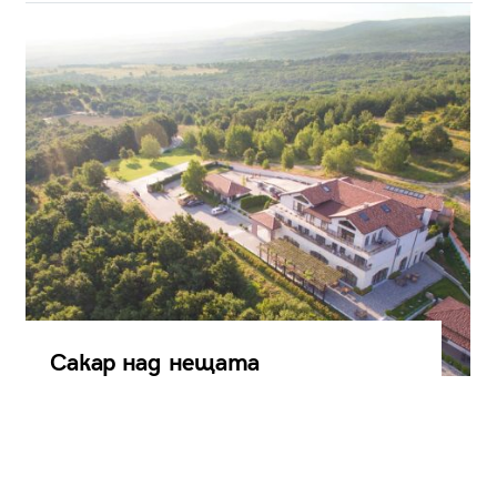
Сакар над нещата