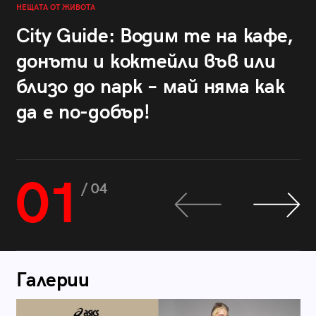
НЕЩАТА ОТ ЖИВОТА
City Guide: Водим те на кафе,
донъти и коктейли във или
близо до парк – май няма как
да е по-добър!
01
/ 04
Галерии