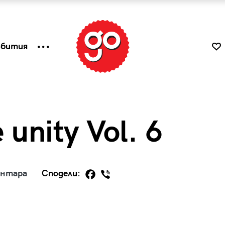
ъбития
 unity Vol. 6
ентара
Сподели:
к
Tender is the Wine – Какво
чаша
се пие на Лазурния бряг