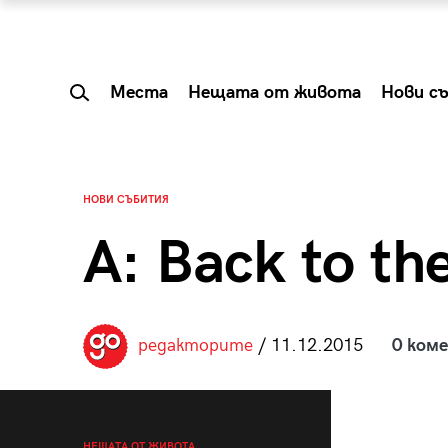
Места
Нещата от живота
Нови с
НОВИ СЪБИТИЯ
A: Back to the
редакторите
/ 11.12.2015
0 ком
 Shareable:
Summer Prelude: ка
лги вечери и
започва лятото в 
НЕЩАТА ОТ ЖИВОТА