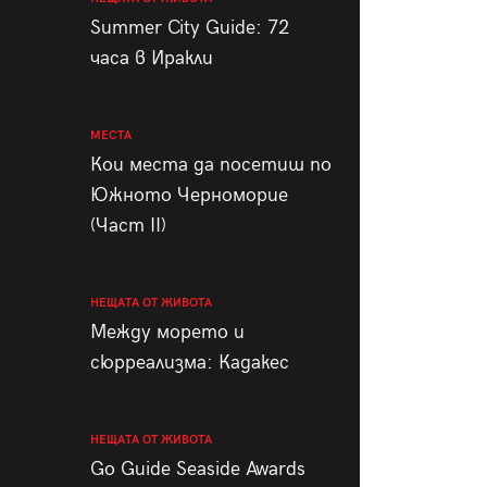
пания
Summer City Guide: 72
часа в Иракли
МЕСТА
28
/29
Кои места да посетиш по
Южното Черноморие
(Част II)
НЕЩАТА ОТ ЖИВОТА
Между морето и
сюрреализма: Кадакес
НЕЩАТА ОТ ЖИВОТА
Go Guide Seaside Awards