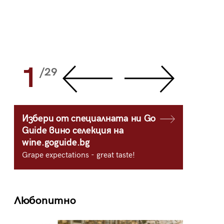
1
2
/29
/
Избери от специалната ни Go
Guide вино селекция на
wine.goguide.bg
Grape expectations - great taste!
Любопитно