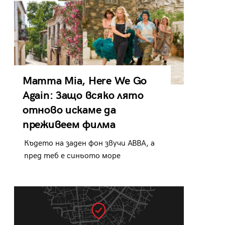
Mamma Mia, Here We Go
Again: Защо всяко лято
отново искаме да
преживеем филма
Където на заден фон звучи ABBA, а
пред теб е синьото море