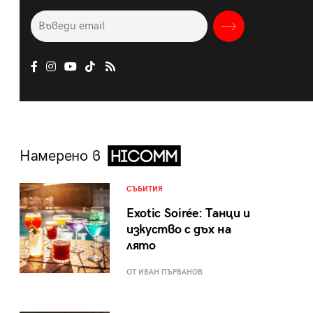
Намерено в
СЪБИТИЯ
Exotic Soirée: Танци и
изкуство с дъх на
лято
ОТ ИВАН ПЪРВАНОВ