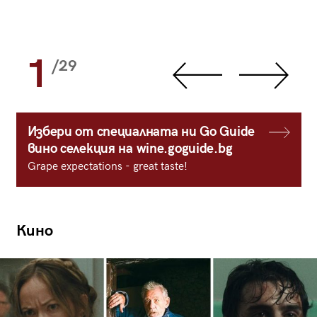
1
/29
Избери от специалната ни Go Guide
вино селекция на wine.goguide.bg
Grape expectations - great taste!
Кино