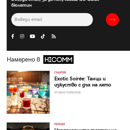
бюлетин
Намерено в
СЪБИТИЯ
Exotic Soirée: Танци и
изкуство с дъх на лято
ОТ ИВАН ПЪРВАНОВ
FEATURE