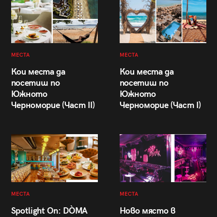
МЕСТА
МЕСТА
Кои места да
Кои места да
посетиш по
посетиш по
Южното
Южното
Черноморие (Част II)
Черноморие (Част I)
МЕСТА
МЕСТА
Spotlight On: DÒMA
Ново място в