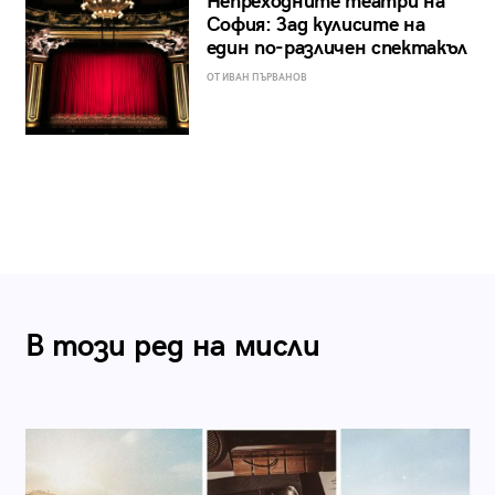
Непреходните театри на
София: Зад кулисите на
един по-различен спектакъл
ОТ ИВАН ПЪРВАНОВ
В този ред на мисли