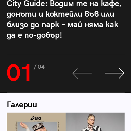
City Guide: Водим те на кафе,
донъти и коктейли във или
близо до парк – май няма как
да е по-добър!
01
/ 04
Галерии