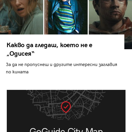
Какво да гледаш, което не е
„Одисея“
За да не пропуснеш и другите интересни заглавия
по кината