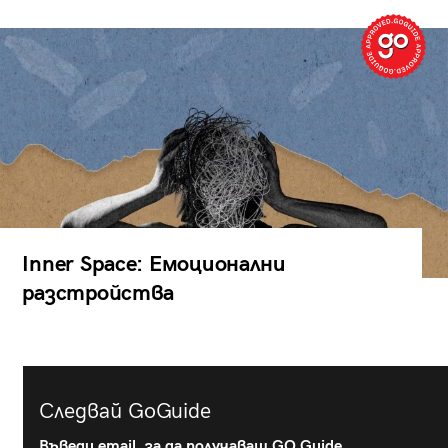
Inner Space: Емоционални
разстройства
Следвай GoGuide
Въведи email, за да получаваш GO Guide