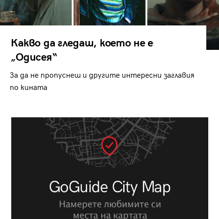
Какво да гледаш, което не е
„Одисея“
За да не пропуснеш и другите интересни заглавия
по кината