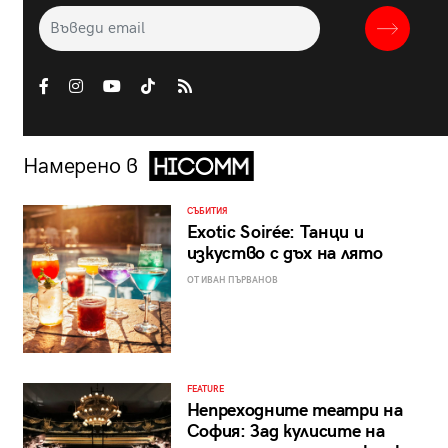
Намерено в
СЪБИТИЯ
Exotic Soirée: Танци и
изкуство с дъх на лято
ОТ ИВАН ПЪРВАНОВ
FEATURE
Непреходните театри на
София: Зад кулисите на