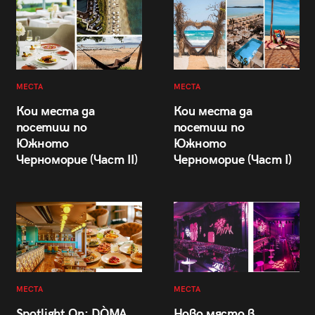
МЕСТА
МЕСТА
Кои места да
Кои места да
посетиш по
посетиш по
Южното
Южното
Черноморие (Част II)
Черноморие (Част I)
МЕСТА
МЕСТА
Spotlight On: DÒMA
Ново място в