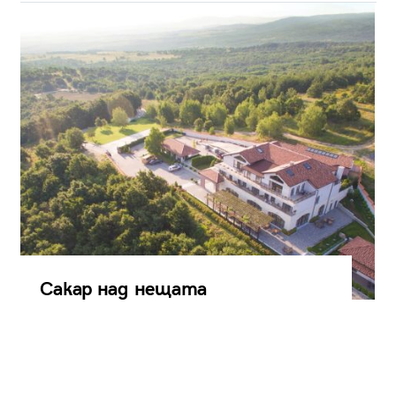
Сакар над нещата