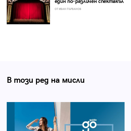
един по-различен спектакъл
ОТ ИВАН ПЪРВАНОВ
В този ред на мисли