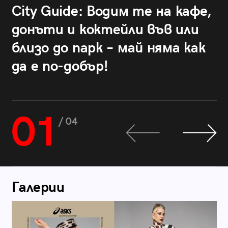
City Guide: Водим те на кафе,
донъти и коктейли във или
близо до парк – май няма как
да е по-добър!
01
/ 04
Галерии