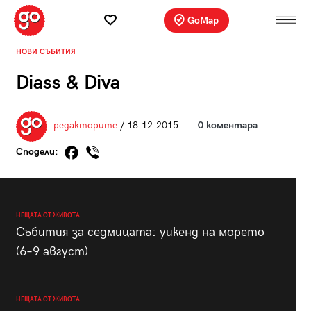
GoMap
НОВИ СЪБИТИЯ
Diass & Diva
редакторите
/ 18.12.2015
0 коментара
Сподели:
НЕЩАТА ОТ ЖИВОТА
Събития за седмицата: уикенд на морето
(6–9 август)
НЕЩАТА ОТ ЖИВОТА