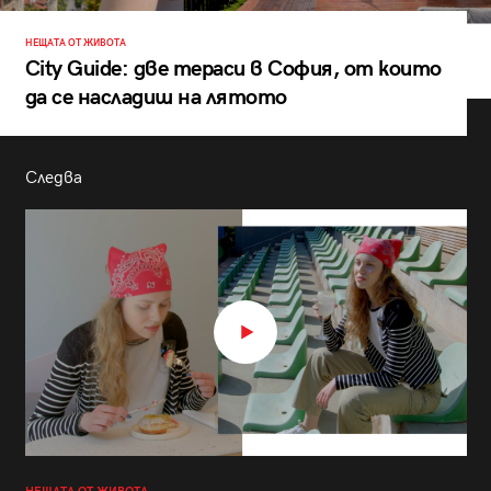
НЕЩАТА ОТ ЖИВОТА
City Guide: две тераси в София, от които
да се насладиш на лятото
Следва