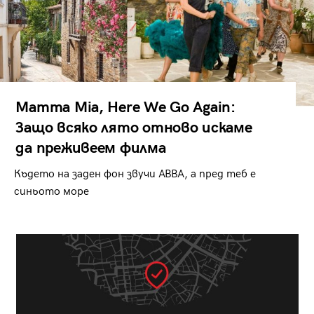
Mamma Mia, Here We Go Again:
Защо всяко лято отново искаме
да преживеем филма
Където на заден фон звучи ABBA, а пред теб е
синьото море