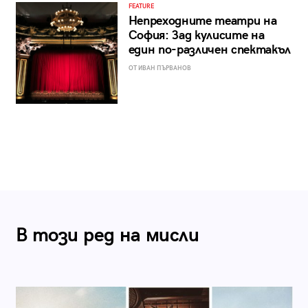
FEATURE
Непреходните театри на
София: Зад кулисите на
един по-различен спектакъл
ОТ ИВАН ПЪРВАНОВ
В този ред на мисли