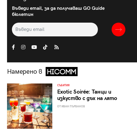
Въведи email, за да получаваш GO Guide
бюлетин
Намерено в
СЪБИТИЯ
Exotic Soirée: Танци и
изкуство с дъх на лято
ОТ ИВАН ПЪРВАНОВ