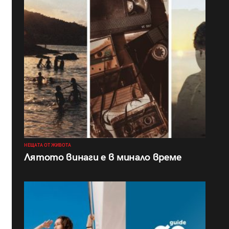
НЕЩАТА ОТ ЖИВОТА
Лятото винаги е в минало време