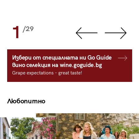
1
/29
Избери от специалната ни Go Guide
вино селекция на wine.goguide.bg
Grape expectations - great taste!
Любопитно