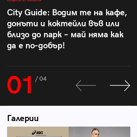
НЕЩАТА ОТ ЖИВОТА
City Guide: Водим те на кафе,
донъти и коктейли във или
близо до парк – май няма как
да е по-добър!
01
/ 04
Галерии