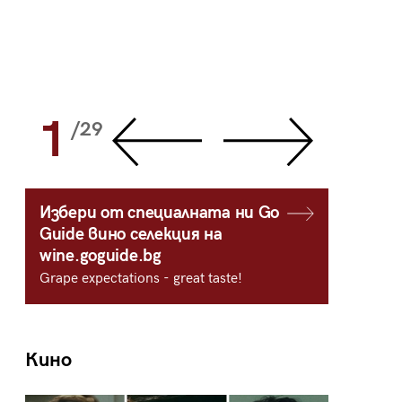
1
2
/29
/
Избери от специалната ни Go
Guide вино селекция на
wine.goguide.bg
Grape expectations - great taste!
Кино