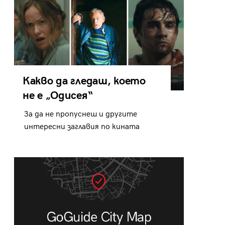
Какво да гледаш, което
не е „Одисея“
За да не пропуснеш и другите
интересни заглавия по кината