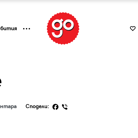
ъбития
e
ентара
Сподели:
к
Tender is the Wine – Какво
чаша
се пие на Лазурния бряг