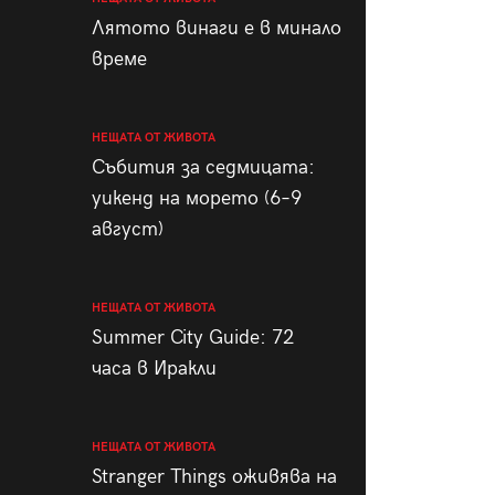
пания
Лятото винаги е в минало
време
НЕЩАТА ОТ ЖИВОТА
28
/29
Събития за седмицата:
уикенд на морето (6–9
август)
НЕЩАТА ОТ ЖИВОТА
Summer City Guide: 72
часа в Иракли
НЕЩАТА ОТ ЖИВОТА
Stranger Things оживява на