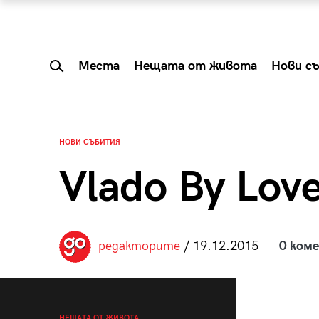
Места
Нещата от живота
Нови с
НОВИ СЪБИТИЯ
Vlado By Lov
редакторите
/ 19.12.2015
0 ком
 Shareable:
Summer Prelude: ка
лги вечери и
започва лятото в 
НЕЩАТА ОТ ЖИВОТА