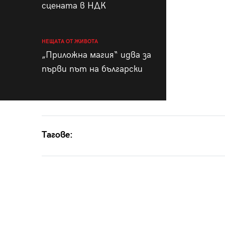
сцената в НДК
НЕЩАТА ОТ ЖИВОТА
„Приложна магия“ идва за
първи път на български
Тагове: