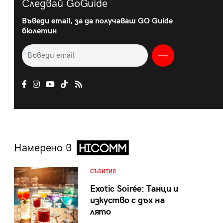
Следвай GoGuide
Въведи email, за да получаваш GO Guide
бюлетин
Намерено в
СЪБИТИЯ
Exotic Soirée: Танци и
изкуство с дъх на
лято