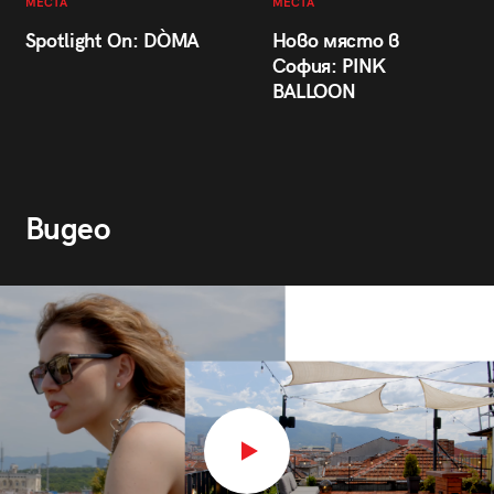
МЕСТА
МЕСТА
Spotlight On: DÒMA
Ново място в
София: PINK
BALLOON
Видео