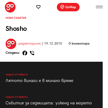
GoMap
НОВИ СЪБИТИЯ
Shosho
редакторите
/ 19.12.2015
0 коментара
Сподели:
НЕЩАТА ОТ ЖИВОТА
Лятото винаги е в минало време
НЕЩАТА ОТ ЖИВОТА
Събития за седмицата: уикенд на морето