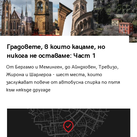
Градовете, в които кацаме, но
никога не оставаме: Част 1
От Бергамо и Меминген, до Айндховен, Тревизо,
Жирона и Шарлероа - шест места, които
заслужават повече от автобусна спирка по пътя
към някъде другаде