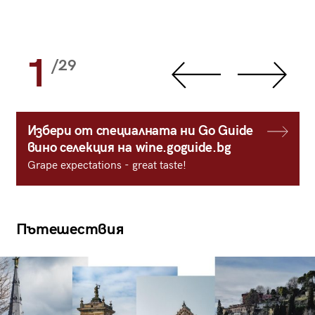
1
/29
Избери от специалната ни Go Guide
вино селекция на wine.goguide.bg
Grape expectations - great taste!
Пътешествия