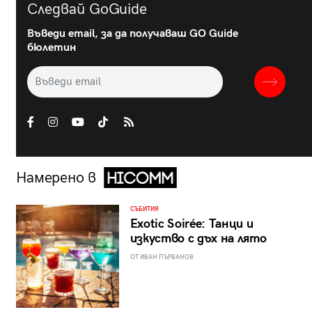
Следвай GoGuide
Въведи email, за да получаваш GO Guide
бюлетин
Намерено в
СЪБИТИЯ
Exotic Soirée: Танци и
изкуство с дъх на лято
ОТ ИВАН ПЪРВАНОВ