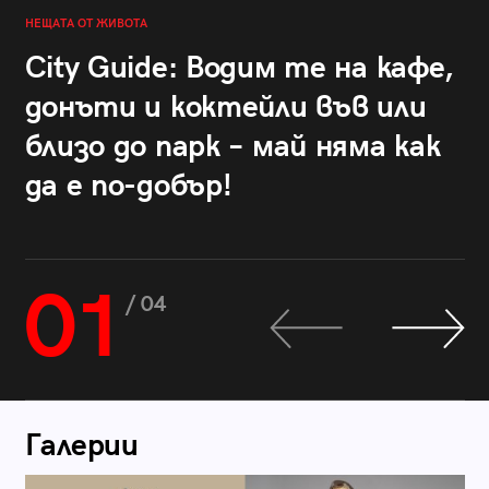
НЕЩАТА ОТ ЖИВОТА
City Guide: Водим те на кафе,
донъти и коктейли във или
близо до парк – май няма как
да е по-добър!
01
/ 04
Галерии