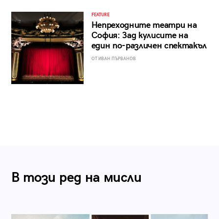
FEATURE
Непреходните театри на
София: Зад кулисите на
един по-различен спектакъл
ОТ ИВАН ПЪРВАНОВ
В този ред на мисли