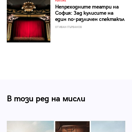
FEATURE
Непреходните театри на
София: Зад кулисите на
един по-различен спектакъл
ОТ ИВАН ПЪРВАНОВ
В този ред на мисли