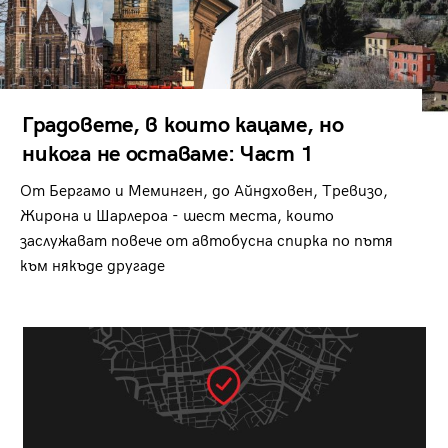
Градовете, в които кацаме, но
никога не оставаме: Част 1
От Бергамо и Меминген, до Айндховен, Тревизо,
Жирона и Шарлероа - шест места, които
заслужават повече от автобусна спирка по пътя
към някъде другаде