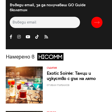
Въведи email, за да получаваш GO Guide
бюлетин
Намерено в
СЪБИТИЯ
Exotic Soirée: Танци и
изкуство с дъх на лято
ОТ ИВАН ПЪРВАНОВ