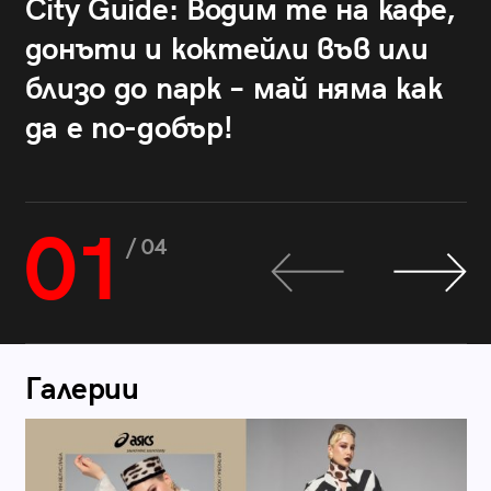
City Guide: Водим те на кафе,
донъти и коктейли във или
близо до парк – май няма как
да е по-добър!
01
/ 04
Галерии