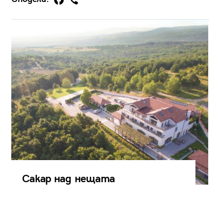
Сакар над нещата