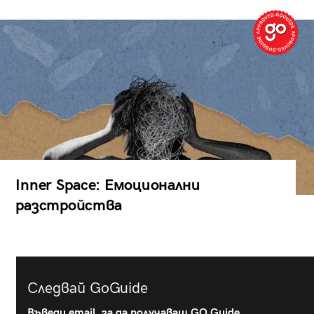
Inner Space: Емоционални
разстройства
Следвай GoGuide
Въведи email, за да получаваш GO Guide