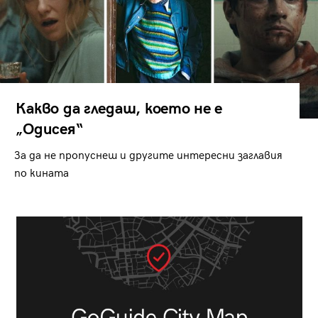
Какво да гледаш, което не е
„Одисея“
За да не пропуснеш и другите интересни заглавия
по кината