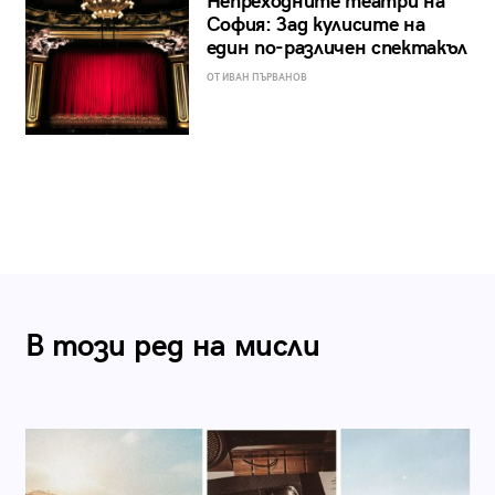
Непреходните театри на
София: Зад кулисите на
един по-различен спектакъл
ОТ ИВАН ПЪРВАНОВ
В този ред на мисли