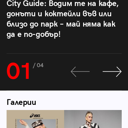
City Guide: Водим те на кафе,
донъти и коктейли във или
близо до парк – май няма как
да е по-добър!
01
/ 04
Галерии