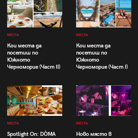
МЕСТА
МЕСТА
Кои места да
Кои места да
посетиш по
посетиш по
Южното
Южното
Черноморие (Част II)
Черноморие (Част I)
МЕСТА
МЕСТА
Spotlight On: DÒMA
Ново място в