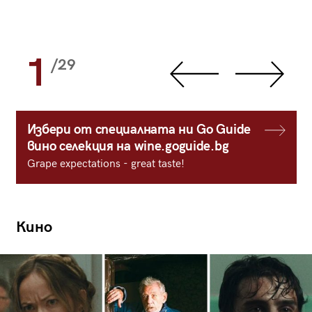
1
/29
Избери от специалната ни Go Guide
вино селекция на wine.goguide.bg
Grape expectations - great taste!
Кино