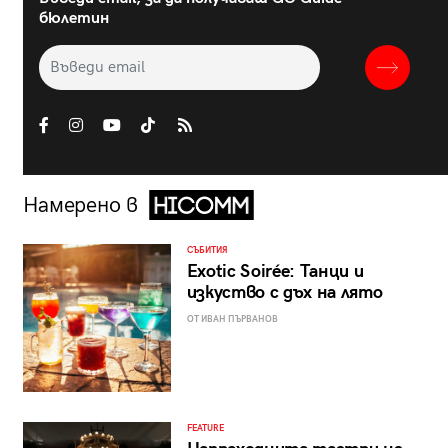
бюлетин
Намерено в
СЪБИТИЯ
Exotic Soirée: Танци и
изкуство с дъх на лято
ОТ ИВАН ПЪРВАНОВ
FEATURE