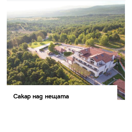
Сакар над нещата