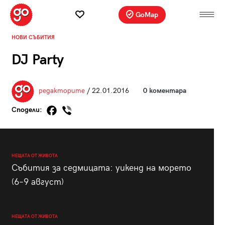
GoMap
НОВИ СЪБИТИЯ
DJ Party
редакторите
/ 22.01.2016
0 коментара
Сподели:
НЕЩАТА ОТ ЖИВОТА
Събития за седмицата: уикенд на морето
(6–9 август)
НЕЩАТА ОТ ЖИВОТА