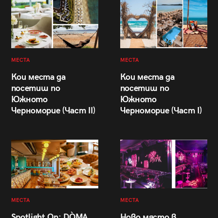
МЕСТА
МЕСТА
Кои места да
Кои места да
посетиш по
посетиш по
Южното
Южното
Черноморие (Част II)
Черноморие (Част I)
МЕСТА
МЕСТА
Spotlight On: DÒMA
Ново място в