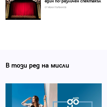
един по-различен спектакъл
ОТ ИВАН ПЪРВАНОВ
В този ред на мисли