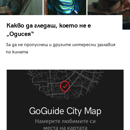
Какво да гледаш, което не е
„Одисея“
За да не пропуснеш и другите интересни заглавия
по кината