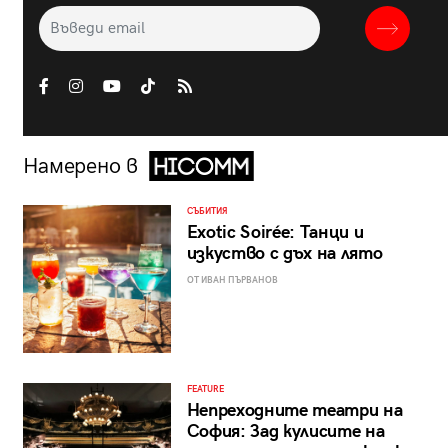
Намерено в
СЪБИТИЯ
Exotic Soirée: Танци и
изкуство с дъх на лято
ОТ ИВАН ПЪРВАНОВ
FEATURE
Непреходните театри на
София: Зад кулисите на