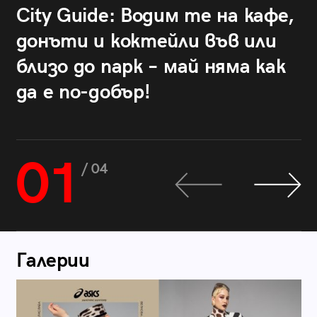
City Guide: Водим те на кафе,
донъти и коктейли във или
близо до парк – май няма как
да е по-добър!
01
/ 04
Галерии