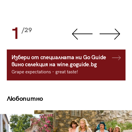
1
/29
Избери от специалната ни Go Guide
вино селекция на wine.goguide.bg
Grape expectations - great taste!
Любопитно