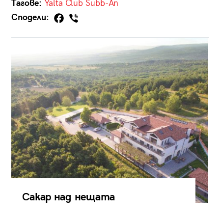
Тагове:
Yalta Club
Subb-An
Сподели:
Сакар над нещата