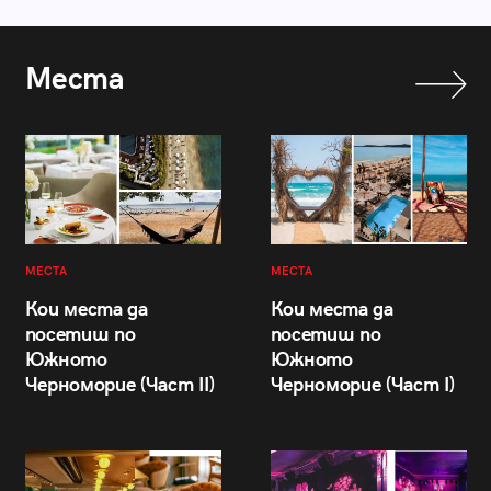
Места
МЕСТА
МЕСТА
Кои места да
Кои места да
посетиш по
посетиш по
Южното
Южното
Черноморие (Част II)
Черноморие (Част I)