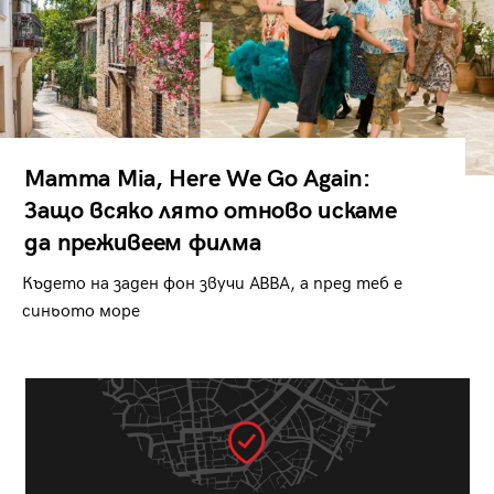
Mamma Mia, Here We Go Again:
Защо всяко лято отново искаме
да преживеем филма
Където на заден фон звучи ABBA, а пред теб е
синьото море