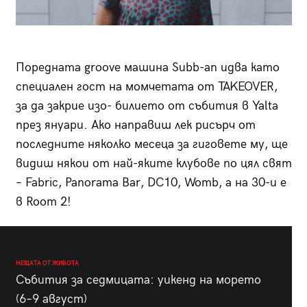
Поредната groove машина Subb-an идва като
специален гост на момчетата от TAKEOVER,
за да закрие изо- билието от събития в Yalta
през януари. Ако направиш лек рисърч от
последните няколко месеца за гиговете му, ще
видиш някои от най-яките клубове по цял свят
– Fabric, Panorama Bar, DC10, Womb, а на 30-и е
в Room 2!
НЕЩАТА ОТ ЖИВОТА
Събития за седмицата: уикенд на морето
(6–9 август)