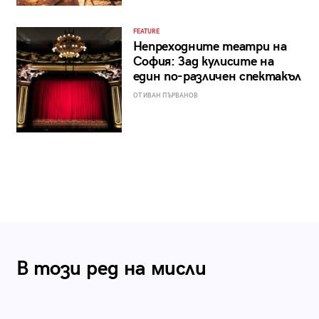
FEATURE
Непреходните театри на
София: Зад кулисите на
един по-различен спектакъл
ОТ ИВАН ПЪРВАНОВ
В този ред на мисли