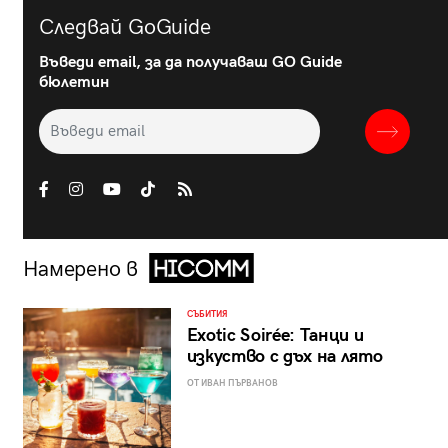
Следвай GoGuide
Въведи email, за да получаваш GO Guide
бюлетин
Намерено в
СЪБИТИЯ
Exotic Soirée: Танци и
изкуство с дъх на лято
ОТ ИВАН ПЪРВАНОВ