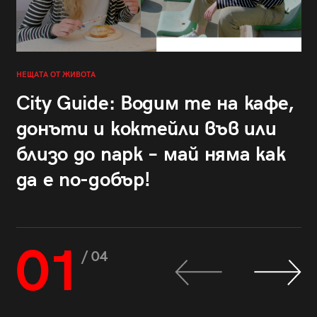
НЕЩАТА ОТ ЖИВОТА
City Guide: Водим те на кафе,
донъти и коктейли във или
близо до парк – май няма как
да е по-добър!
01
/ 04