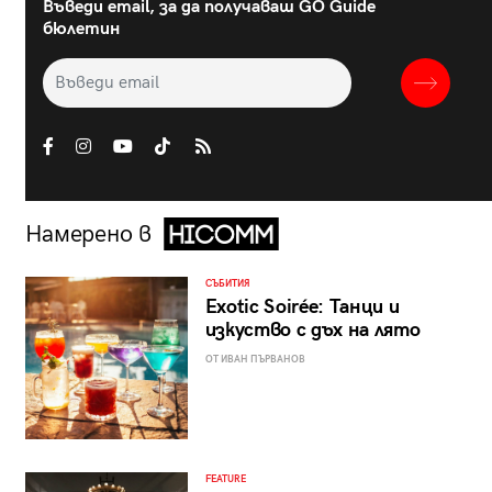
Въведи email, за да получаваш GO Guide
бюлетин
Намерено в
СЪБИТИЯ
Exotic Soirée: Танци и
изкуство с дъх на лято
ОТ ИВАН ПЪРВАНОВ
FEATURE