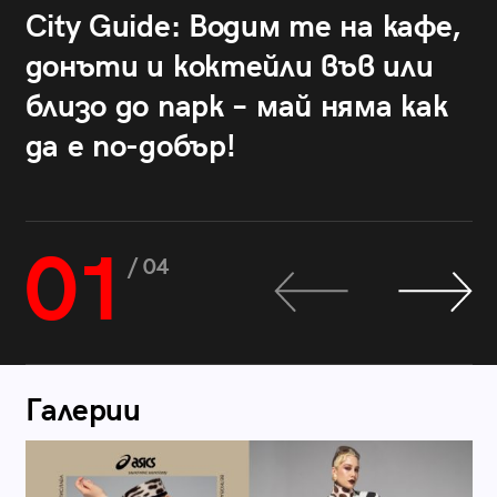
City Guide: Водим те на кафе,
донъти и коктейли във или
близо до парк – май няма как
да е по-добър!
01
/ 04
Галерии