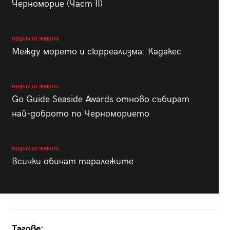
Черноморие (Част II)
НЕЩАТА ОТ ЖИВОТА
Между морето и сюрреализма: Кадакес
НЕЩАТА ОТ ЖИВОТА
Go Guide Seaside Awards отново събират
най-доброто по Черноморието
НЕЩАТА ОТ ЖИВОТА
Всички обичат таралежите
Тагове: