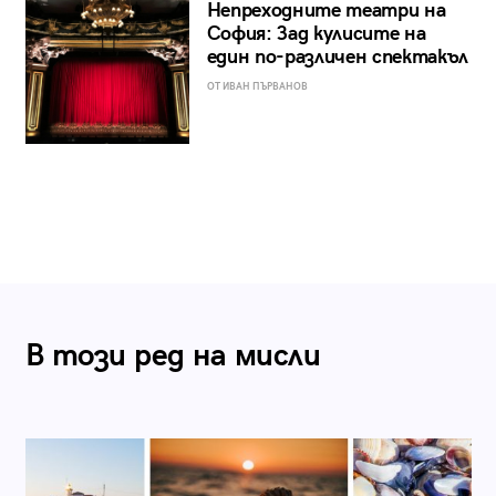
Непреходните театри на
София: Зад кулисите на
един по-различен спектакъл
ОТ ИВАН ПЪРВАНОВ
В този ред на мисли