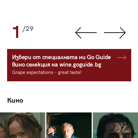
1
/29
Избери от специалната ни Go Guide
вино селекция на wine.goguide.bg
Grape expectations - great taste!
Кино