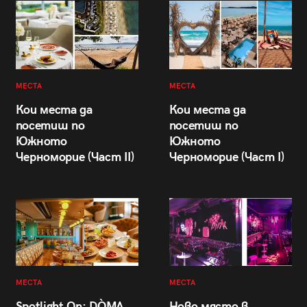
МЕСТА
МЕСТА
Кои места да
Кои места да
посетиш по
посетиш по
Южното
Южното
Черноморие (Част II)
Черноморие (Част I)
МЕСТА
МЕСТА
Spotlight On: DÒMA
Ново място в