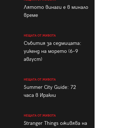
пания
Лятото винаги е в минало
време
НЕЩАТА ОТ ЖИВОТА
28
/29
Събития за седмицата:
уикенд на морето (6–9
август)
НЕЩАТА ОТ ЖИВОТА
Summer City Guide: 72
часа в Иракли
НЕЩАТА ОТ ЖИВОТА
Stranger Things оживява на