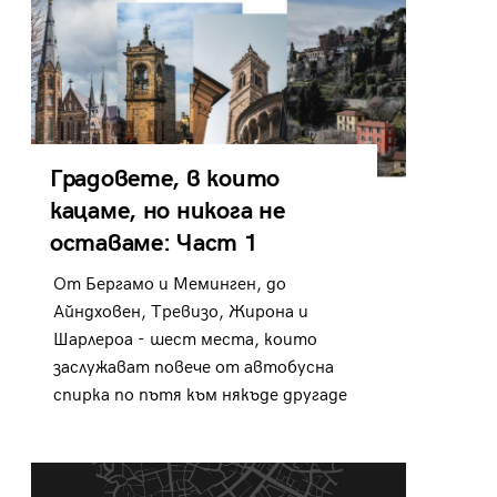
Градовете, в които
кацаме, но никога не
оставаме: Част 1
От Бергамо и Меминген, до
Айндховен, Тревизо, Жирона и
Шарлероа - шест места, които
заслужават повече от автобусна
спирка по пътя към някъде другаде