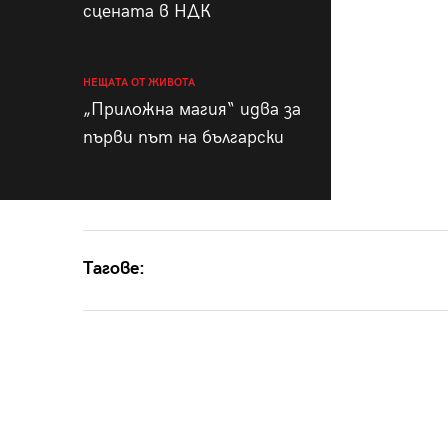
сцената в НДК
НЕЩАТА ОТ ЖИВОТА
„Приложна магия“ идва за
първи път на български
Тагове: