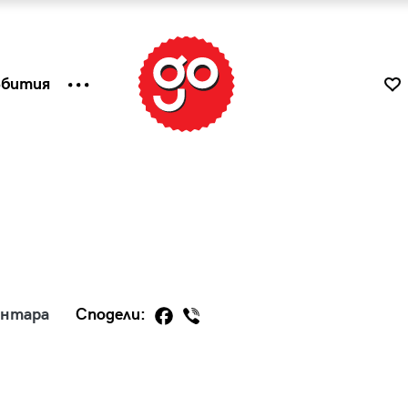
ъбития
ентара
Сподели:
к
Tender is the Wine – Какво
чаша
се пие на Лазурния бряг