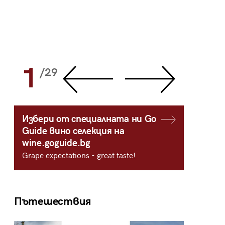
1
2
/29
/
Избери от специалната ни Go
Guide вино селекция на
wine.goguide.bg
Grape expectations - great taste!
Пътешествия