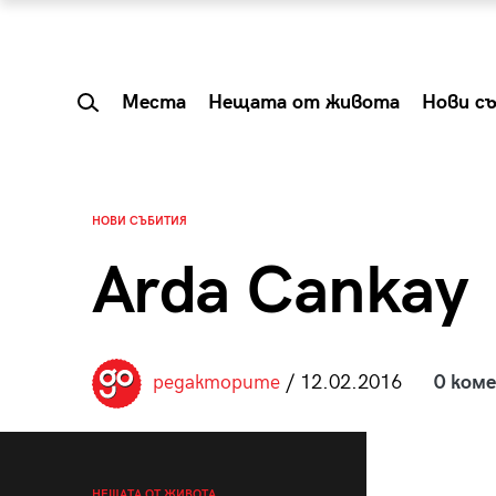
Места
Нещата от живота
Нови с
НОВИ СЪБИТИЯ
Arda Cankay
редакторите
/ 12.02.2016
0 ком
 Shareable:
Summer Prelude: ка
лги вечери и
започва лятото в 
НЕЩАТА ОТ ЖИВОТА