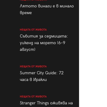
пания
Лятото винаги е в минало
време
НЕЩАТА ОТ ЖИВОТА
28
/29
Събития за седмицата:
уикенд на морето (6–9
август)
НЕЩАТА ОТ ЖИВОТА
Summer City Guide: 72
часа в Иракли
НЕЩАТА ОТ ЖИВОТА
Stranger Things оживява на