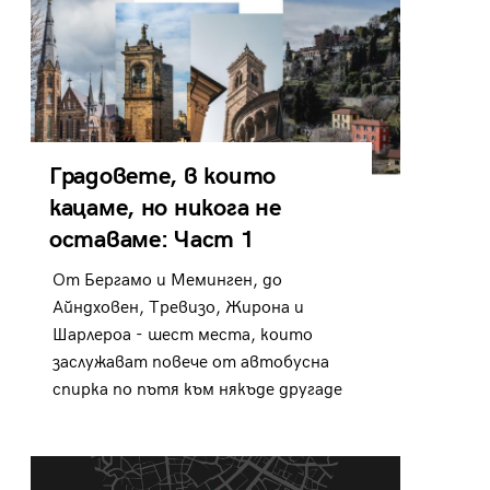
Градовете, в които
кацаме, но никога не
оставаме: Част 1
От Бергамо и Меминген, до
Айндховен, Тревизо, Жирона и
Шарлероа - шест места, които
заслужават повече от автобусна
спирка по пътя към някъде другаде