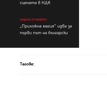
сцената в НДК
НЕЩАТА ОТ ЖИВОТА
„Приложна магия“ идва за
първи път на български
Тагове: