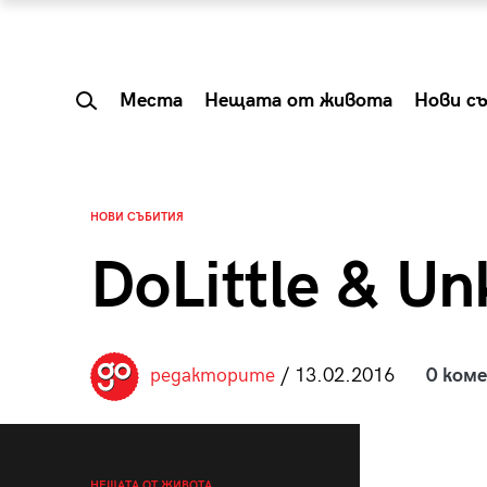
Места
Нещата от живота
Нови с
НОВИ СЪБИТИЯ
DoLittle & Unk
редакторите
/ 13.02.2016
0 ком
 Shareable:
Summer Prelude: ка
лги вечери и
започва лятото в 
НЕЩАТА ОТ ЖИВОТА