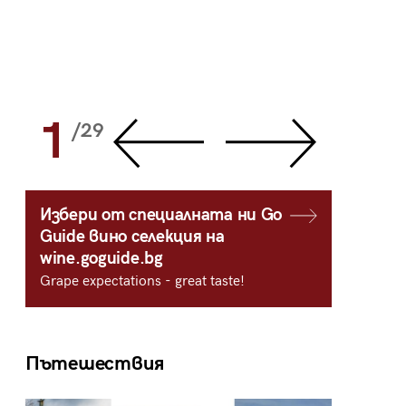
1
2
/29
/
Избери от специалната ни Go
Guide вино селекция на
wine.goguide.bg
Grape expectations - great taste!
Пътешествия