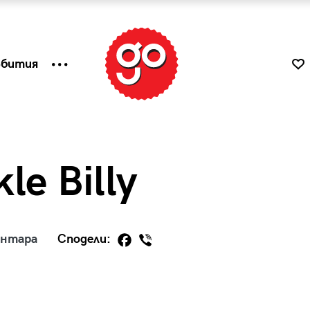
ъбития
le Billy
ентара
Сподели:
к
Tender is the Wine – Какво
чаша
се пие на Лазурния бряг