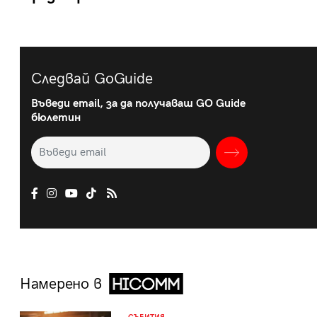
Следвай GoGuide
Въведи email, за да получаваш GO Guide
бюлетин
Намерено в