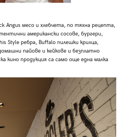
k Angus месо и хлебчета, по тяхна рецепта,
тентични американски сосове, бургери,
 Style ребра, Buffalo пилешки крилца,
 домашни пайове и кейкове и безплатно
ка кино продукция са само още една малка