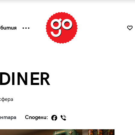
ъбития
 DINER
сфера
ентара
Сподели:
к
Tender is the Wine – Какво
чаша
се пие на Лазурния бряг