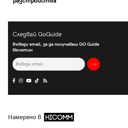
разстройства
Следвай GoGuide
Въведи email, за да получаваш GO Guide
бюлетин
Намерено в