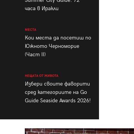
Summer City Guide: 72
часа в Иракли
МЕСТА
Кои места да посетиш по
Южното Черноморие
(Част II)
НЕЩАТА ОТ ЖИВОТА
Избери своите фаворити
сред категориите на Go
Guide Seaside Awards 2026!