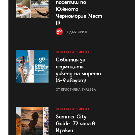
посетиш по
Южното
Черноморие (Част
II)
РЕДАКТОРИТЕ
НЕЩАТА ОТ ЖИВОТА
Събития за
седмицата:
уикенд на морето
(6–9 август)
ОТ КРИСТИЯНА БУРДЕВА
НЕЩАТА ОТ ЖИВОТА
Summer City
Guide: 72 часа в
Иракли