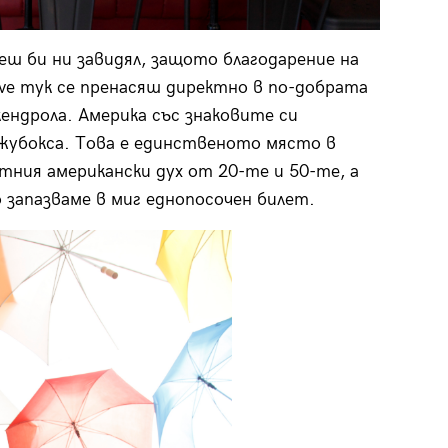
еш би ни завидял, защото благодарение на
ive тук се пренасяш директно в по-добрата
кендрола. Америка със знаковите си
джубокса. Това е единственото място в
ния американски дух от 20-те и 50-те, а
о запазваме в миг еднопосочен билет.