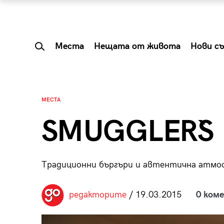
Места
Нещата от живота
Нови с
МЕСТА
SMUGGLER`S
Традиционни бъргъри и автентична атмо
редакторите
/ 19.03.2015
0 ком
 Shareable:
Summer Prelude: ка
лги вечери и
започва лятото в 