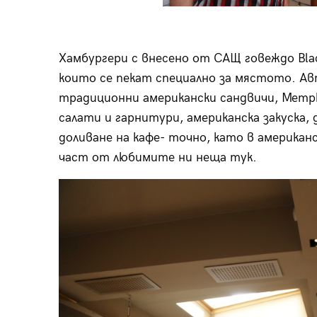
Хамбургери с внесено от САЩ говеждо Blac
които се пекат специално за мястото. Ав
традиционни американски сандвичи, Memphis
салати и гарнитури, американска закуска,
доливане на кафе- точно, като в американс
част от любимите ни неща тук.