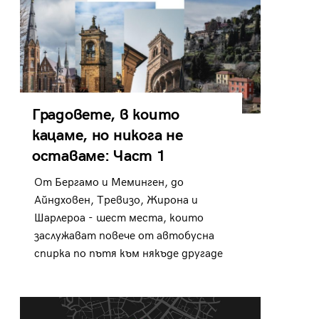
Градовете, в които
кацаме, но никога не
оставаме: Част 1
От Бергамо и Меминген, до
Айндховен, Тревизо, Жирона и
Шарлероа - шест места, които
заслужават повече от автобусна
спирка по пътя към някъде другаде