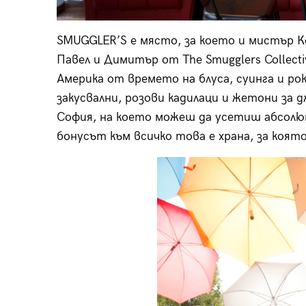
SMUGGLER’S е място, за което и мистър К
Павел и Димитър от The Smugglers Collect
Америка от времето на блуса, суинга и ро
закусвални, розови кадилаци и жетони за 
София, на което можеш да усетиш абсолют
бонусът към всичко това е храна, за коят