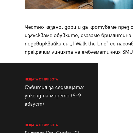
Честно казано, дори и да кротуваме през
излъскваме обувките, слагаме брилянтина
подсвирквайки си „I Walk the Line“ се насоч
прекрачим линията на емблематичния SMU
НЕЩАТА ОТ ЖИВОТА
Събития за седмицата:
уикенд на морето (6–9
август)
НЕЩАТА ОТ ЖИВОТА