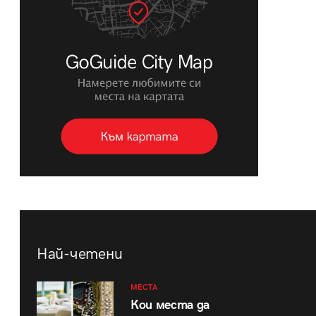
Най-четени
МЕСТА
Кои места да