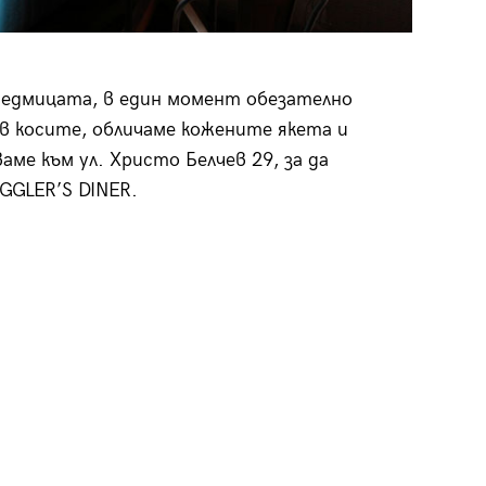
 седмицата, в един момент обезателно
 в косите, обличаме кожените якета и
ваме към ул. Христо Белчев 29, за да
GGLER’S DINER.