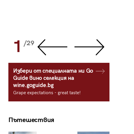
1
2
/29
/
Избери от специалната ни Go
Guide вино селекция на
wine.goguide.bg
Grape expectations - great taste!
Пътешествия