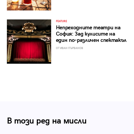
FEATURE
Непреходните театри на
София: Зад кулисите на
един по-различен спектакъл
ОТ ИВАН ПЪРВАНОВ
В този ред на мисли