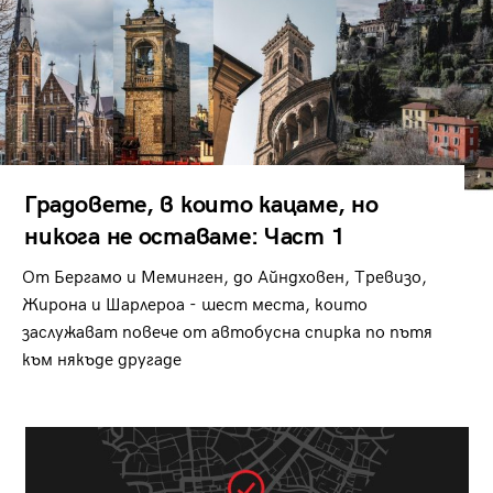
Градовете, в които кацаме, но
никога не оставаме: Част 1
От Бергамо и Меминген, до Айндховен, Тревизо,
Жирона и Шарлероа - шест места, които
заслужават повече от автобусна спирка по пътя
към някъде другаде