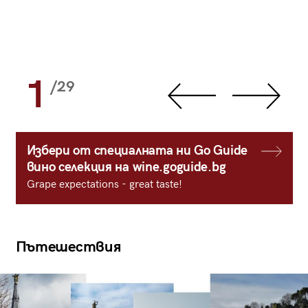
1
/29
Избери от специалната ни Go Guide
вино селекция на wine.goguide.bg
Grape expectations - great taste!
Пътешествия