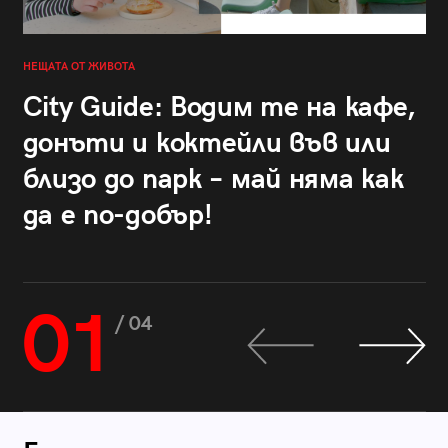
НЕЩАТА ОТ ЖИВОТА
City Guide: Водим те на кафе,
донъти и коктейли във или
близо до парк – май няма как
да е по-добър!
01
/ 04