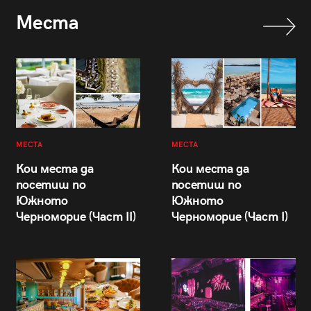
Места
МЕСТА
МЕСТА
Кои места да
Кои места да
посетиш по
посетиш по
Южното
Южното
Черноморие (Част II)
Черноморие (Част I)