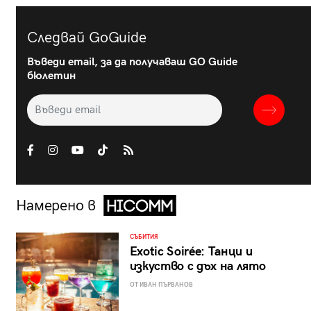
Следвай GoGuide
Въведи email, за да получаваш GO Guide
бюлетин
Намерено в
СЪБИТИЯ
Exotic Soirée: Танци и
изкуство с дъх на лято
ОТ ИВАН ПЪРВАНОВ