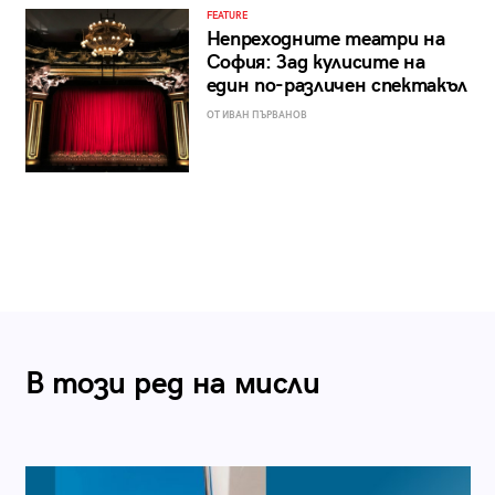
FEATURE
Непреходните театри на
София: Зад кулисите на
един по-различен спектакъл
ОТ ИВАН ПЪРВАНОВ
В този ред на мисли