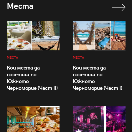
Места
МЕСТА
МЕСТА
Кои места да
Кои места да
посетиш по
посетиш по
Южното
Южното
Черноморие (Част II)
Черноморие (Част I)