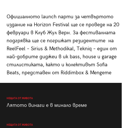
Официалното launch парти за четвъртото
издание на Horizon Festival ще се проведе на 20
февруари в Клуб Жул Верн. За фестивалната
подгрявка ще се погрижат резидентите на
ReelFeel – Sirius & Methodikal, Теkniq – eдин от
най-добрите диджеи в uk bass, house и garage
стилистиката, както и колективът Sofia
Beats, представен от Riddimbox & Mengeme
НЕЩАТА ОТ ЖИВОТА
Лятото винаги е в минало време
НЕЩАТА ОТ ЖИВОТА