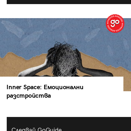
Inner Space: Емоционални
разстройства
Следвай GoGuide