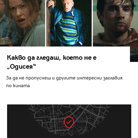
Какво да гледаш, което не е
„Одисея“
За да не пропуснеш и другите интересни заглавия
по кината