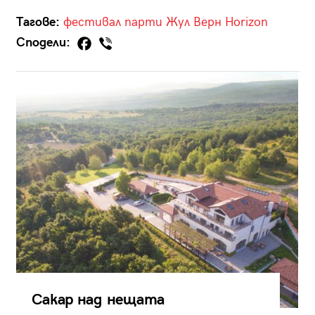
Тагове:
фестивал
парти
Жул Верн
Horizon
Сподели:
Сакар над нещата