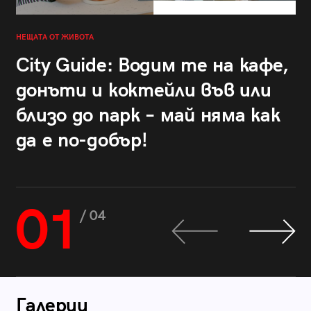
НЕЩАТА ОТ ЖИВОТА
City Guide: Водим те на кафе,
донъти и коктейли във или
близо до парк – май няма как
да е по-добър!
01
/ 04
Галерии