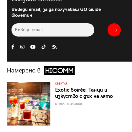
Въведи email, за да получаваш GO Guide
бюлетин
Намерено в
СЪБИТИЯ
Exotic Soirée: Танци и
изкуство с дъх на лято
ОТ ИВАН ПЪРВАНОВ