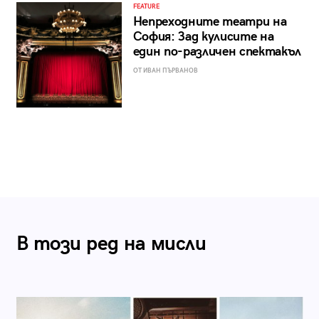
FEATURE
Непреходните театри на
София: Зад кулисите на
един по-различен спектакъл
ОТ ИВАН ПЪРВАНОВ
В този ред на мисли