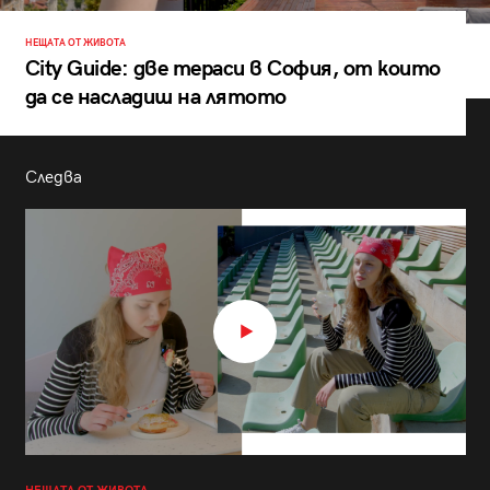
НЕЩАТА ОТ ЖИВОТА
City Guide: две тераси в София, от които
да се насладиш на лятото
Следва