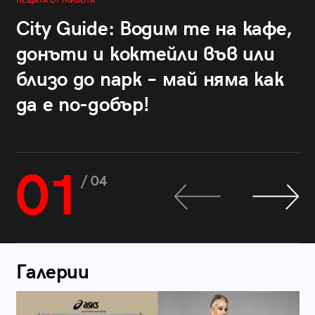
НЕЩАТА ОТ ЖИВОТА
City Guide: Водим те на кафе,
донъти и коктейли във или
близо до парк – май няма как
да е по-добър!
01
/ 04
Галерии