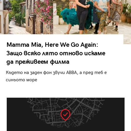
Mamma Mia, Here We Go Again:
Защо всяко лято отново искаме
да преживеем филма
Където на заден фон звучи ABBA, а пред теб е
синьото море