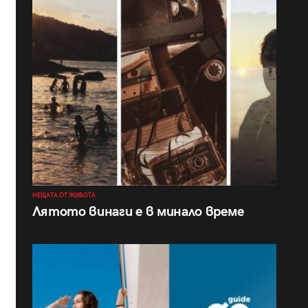
НЕЩАТА ОТ ЖИВОТА
Лятото винаги е в минало време