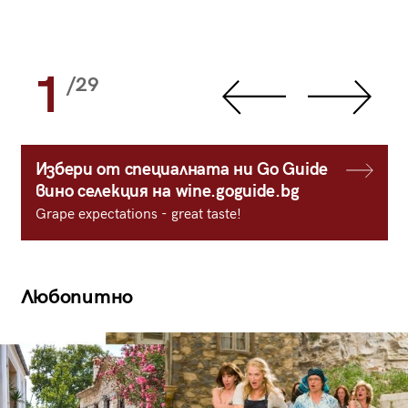
1
/29
Избери от специалната ни Go Guide
вино селекция на wine.goguide.bg
Grape expectations - great taste!
Любопитно